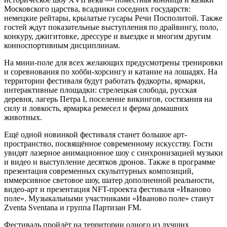
Московского царства, всадники соседних государств:
немецкие рейтары, крылатые гусары Речи Посполитой. Также
гостей ждут показательные выступления по драйвингу, поло,
конкуру, джигитовке, дрессуре и выездке и многим другим
конноспортивным дисциплинам.
На мини-поле для всех желающих предусмотрены тренировки
и соревнования по хобби-хорсингу и катание на лошадях. На
территории фестиваля будут работать фудкорты, ярмарки,
интерактивные площадки: стрелецкая слобода, русская
деревня, лагерь Петра I, поселение викингов, состязания на
силу и ловкость, ярмарка ремесел и ферма домашних
животных.
Ещё одной новинкой фестиваля станет большое арт-
пространство, посвящённое современному искусству. Гости
увидят лазерное анимационное шоу с синхронизацией музыки
и видео и выступление десятков дронов. Также в программе
презентация современных скульптурных композиций,
иммерсивное световое шоу, шатер дополненной реальности,
видео-арт и презентация NFT-проекта фестиваля «Иваново
поле». Музыкальными участниками «Иваново поле» станут
Zventa Sventana и группа Партизан FM.
Фестиваль пройдёт на территории одного из лучших