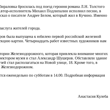
бираловка бросилась под поезд героиня романа Л.Н. Толстого
. Автор-исполнитель Михаил Подлипалин исполнил песню, в
сказ о писателе Андрее Белом, который жил в Кучино. Именно
заслуга жителей города.
оваров была выпущена к юбилею первой российской железной
лекцию картин. Четырнадцать работ известных художников нам
стории Железнодорожного, которая привлекла внимание многих
ректором музея и стал Александр Шушеров. Обставляли здание
ей стал располагаться на Новой улице, 18. Кроме того, в
в Железнодорожном.
ятся еженедельно по субботам в 14.00. Подробная информация
Анастасия Кулеба