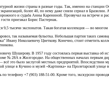
атурной жизни страны в разные годы. Так, именно на станции О
 экранизаций, более 40, по нему даже сняли сериал в Бразилии
орожного и судьба Анны Карениной. Прозвучал на встрече и рас
в гости приезжал Борис Пастернак.
я 9,5 тысячи экспонатов. Такая богатая коллекция — во многом 
паровоз, так называемая бульотка. Небольшая партия таких сам
ка” Ивану Николаевичу Цветкову. Конечно, стоит отметить кол
тникова.
овичу Шушерову. В 1957 году состоялась первая выставка об и
в доме № 28А в Жилгородке. На общественных началах первым ди
— всё это было заслугой местных предприятий. Впоследствии муз
ой улице в Кучино и музей «Картинка» на Пролетарской улице 
 по телефону +7 (903) 188-51-00. Кроме того, экскурсии провод