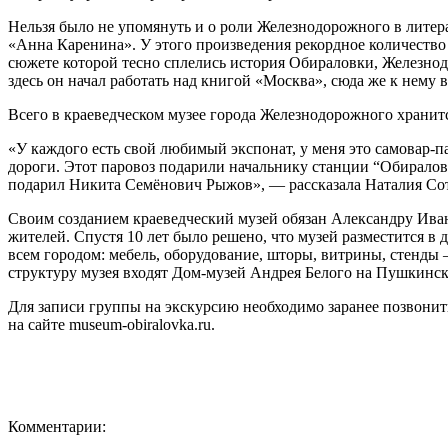
Нельзя было не упомянуть и о роли Железнодорожного в литер
«Анна Каренина». У этого произведения рекордное количество
сюжете которой тесно сплелись история Обираловки, Железнод
здесь он начал работать над книгой «Москва», сюда же к нему 
Всего в краеведческом музее города Железнодорожного хранитс
«У каждого есть свой любимый экспонат, у меня это самовар-
дороги. Этот паровоз подарили начальнику станции “Обиралов
подарил Никита Семёнович Рыжов», — рассказала Наталия Со
Своим созданием краеведческий музей обязан Александру Иван
жителей. Спустя 10 лет было решено, что музей разместится 
всем городом: мебель, оборудование, шторы, витрины, стенды 
структуру музея входят Дом-музей Андрея Белого на Пушкинск
Для записи группы на экскурсию необходимо заранее позвонить
на сайте museum-obiralovka.ru.
Комментарии: