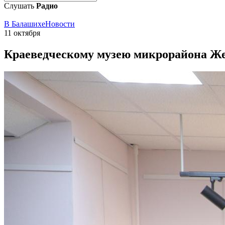
Слушать
Радио
В Балашихе
Новости
11 октября
Краеведческому музею микрорайона Же