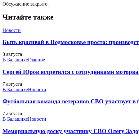
Обсуждение закрыто.
Читайте также
Новости
Быть красивой в Подмосковье просто: производств
8 августа
В Балашихе
Главное
Сергей Юров встретился с сотрудниками моторва
7 августа
В Балашихе
Новости
Футбольная команда ветеранов СВО участвует в
7 августа
В Балашихе
Новости
Мемориальную доску участнику СВО Олегу Зад