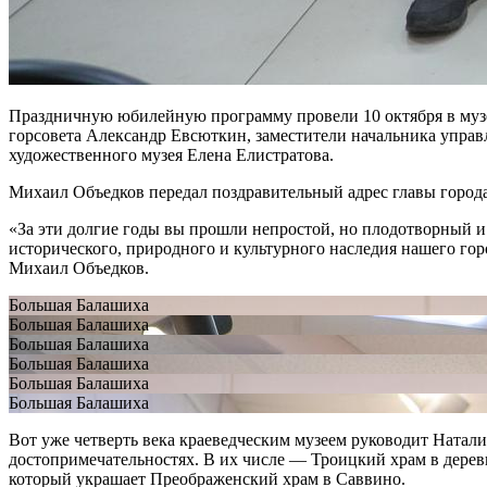
Праздничную юбилейную программу провели 10 октября в музе
горсовета Александр Евсюткин, заместители начальника упра
художественного музея Елена Елистратова.
Михаил Объедков передал поздравительный адрес главы город
«За эти долгие годы вы прошли непростой, но плодотворный и
исторического, природного и культурного наследия нашего гор
Михаил Объедков.
Большая Балашиха
Большая Балашиха
Большая Балашиха
Большая Балашиха
Большая Балашиха
Большая Балашиха
Вот уже четверть века краеведческим музеем руководит Наталия
достопримечательностях. В их числе — Троицкий храм в дерев
который украшает Преображенский храм в Саввино.