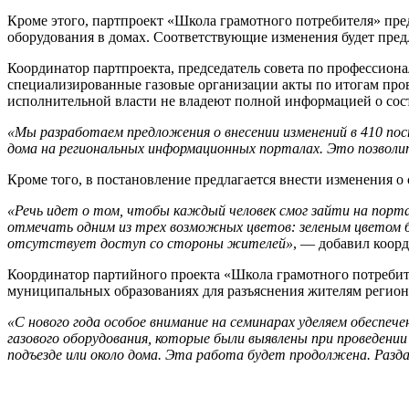
Кроме этого, партпроект «Школа грамотного потребителя» пре
оборудования в домах. Соответствующие изменения будет пред
Координатор партпроекта, председатель совета по профессион
специализированные газовые организации акты по итогам пров
исполнительной власти не владеют полной информацией о сос
«Мы разработаем предложения о внесении изменений в 410 по
дома на региональных информационных порталах. Это позволи
Кроме того, в постановление предлагается внести изменения о
«Речь идет о том, чтобы каждый человек смог зайти на порта
отмечать одним из трех возможных цветов: зеленым цветом б
отсутствует доступ со стороны жителей»
, — добавил коорд
Координатор партийного проекта «Школа грамотного потребите
муниципальных образованиях для разъяснения жителям регио
«С нового года особое внимание на семинарах уделяем обеспеч
газового оборудования, которые были выявлены при проведении
подъезде или около дома. Эта работа будет продолжена. Ра