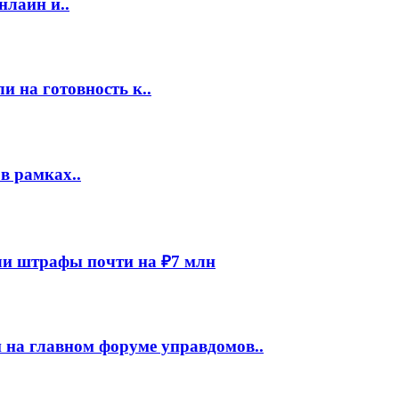
нлайн и..
 на готовность к..
в рамках..
и штрафы почти на ₽7 млн
 на главном форуме управдомов..