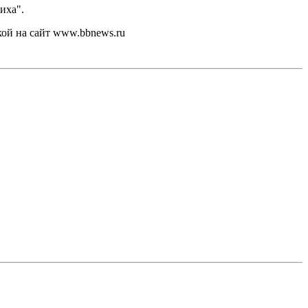
иха".
кой на сайт www.bbnews.ru