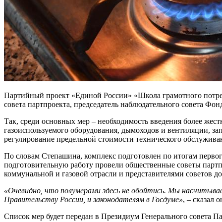
Партийный проект «Единой России» «Школа грамотного потреб
совета партпроекта, председатель наблюдательного совета Ф
Так, среди основных мер – необходимость введения более жес
газоиспользуемого оборудования, дымоходов и вентиляции, зап
регулирование предельной стоимости технического обслуживан
По словам Степашина, комплекс подготовлен по итогам перво
подготовительную работу провели общественные советы партп
коммунальной и газовой отрасли и представителями советов д
«Очевидно, что полумерами здесь не обойтись. Мы насчитывае
Правительству России, и законодателям в Госдуме»
, – сказал о
Список мер будет передан в Президиум Генерального совета П