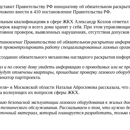
дставит Правительству РФ инициативу об обязательном раскрыт
ложено внести в 410 постановление Правительства РФ.
альным квалификациям в сфере ЖКХ Александр Козлов отметил н
ерок квартир и всего дома хранят у себя. При этом управляюща
тоянии проверок, выявленных нарушениях, отсутствия допусков
становление Правительства об обязательном раскрытии информа
т проконтролировать работу специализированных газовых орган
 создании обязательного механизма наглядного раскрытия инфор
л и по своему дому увидеть информацию о проводимых или не пр
удут отмечены квартиры, прошедшие проверку газового оборудо
инатор партпроекта.
ля» в Московской области Наталья Абросимова рассказала, что
на волнующих их вопросов сферы ЖКХ.
ению безопасной эксплуатации газового оборудования в жилых д
 технического обслуживания. Рассказываем о том, что нужно дел
здаточный материал, который планируется разработать, тольк