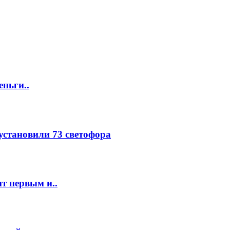
еньги..
 установили 73 светофора
т первым и..