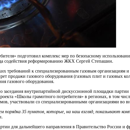
ителя» подготовил комплекс мер по безопасному использованию
онда содействия реформированию ЖКХ Сергей Степашин.
тких требований к специализированным газовым организациям и
рет продажи газового оборудования (газовых плит и газовых кол
ия газового оборудования.
го заседания внутрипартийной дискуссионной площадки партии
роекта «Школы грамотного потребителя» в регионах, в том числ
омов, участвовали со специализированными организациями во в
м порядка 35 пунктов, которые, на наш взгляд, показывают ко
н.
артии для дальнейшего направления в Правительство России и 