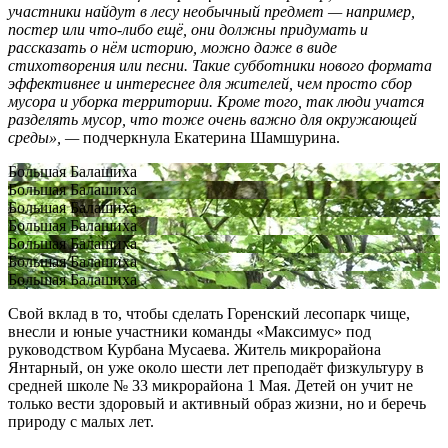
участники найдут в лесу необычный предмет — например,
постер или что-либо ещё, они должны придумать и
рассказать о нём историю, можно даже в виде
стихотворения или песни. Такие субботники нового формата
эффективнее и интереснее для жителей, чем просто сбор
мусора и уборка территории. Кроме того, так люди учатся
разделять мусор, что тоже очень важно для окружающей
среды», —
подчеркнула Екатерина Шамшурина.
Большая Балашиха
Большая Балашиха
Большая Балашиха
Большая Балашиха
Большая Балашиха
Большая Балашиха
Большая Балашиха
Свой вклад в то, чтобы сделать Горенский лесопарк чище,
внесли и юные участники команды «Максимус» под
руководством Курбана Мусаева. Житель микрорайона
Янтарный, он уже около шести лет преподаёт физкультуру в
средней школе № 33 микрорайона 1 Мая. Детей он учит не
только вести здоровый и активный образ жизни, но и беречь
природу с малых лет.