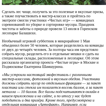
Сделать лес чище, получить за это полезные и вкусные призы,
а также поучаствовать в мастер-классах и пройтись по
экотропе смогли участники «Чистых игр» — командных
соревнований по уборке и сортировке мусора. Праздник
чистоты и заботы о природе провели 13 июля в Горенском
лесопарке Балашихи.
Необычный игровой субботник в микрорайоне 1 Мая
объединил более 50 человек, которые разделились на команды
от двух до четырёх человек. За полтора часа им предстояло
собрать мусор, разделить его в отдельные мешки и сдать на
специальные склады, расположенные в лесопарке. Об этом
рассказала организатор проекта «Чистые игры» в Москве и
Подмосковье Екатерина Шамшурина.
«Мы устроили настоящий экофестиваль с различными
мастер-классами, фотозоной и вкусным обедом. Участники
должны собрать мусор по отдельным фракциям — за пакет
пластика или стекла им полагается восемь баллов, а за пакет
металла — 10 баллов. Все баллы подсчитываются онлайн в
нашем приложении и на сайте, и по итогу у нас будет
победитель и два призёра. Кроме того, предусмотрена и
отдельная номинация «Артефакт». Например, если