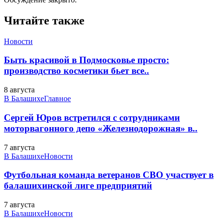
Читайте также
Новости
Быть красивой в Подмосковье просто:
производство косметики бьет все..
8 августа
В Балашихе
Главное
Сергей Юров встретился с сотрудниками
моторвагонного депо «Железнодорожная» в..
7 августа
В Балашихе
Новости
Футбольная команда ветеранов СВО участвует в
балашихинской лиге предприятий
7 августа
В Балашихе
Новости