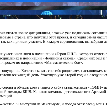
 появляются новые дисциплины, а также уже подписаны соглаше
ые в стране, кто запустил этот проект, и сегодня самая масшта
так как приняли участие. В каждом соревновании, вы забрали для 
х участников лиги в номинации «Герои БШЛ», которых отметил
 дисциплинах в номинации «Чемпионы сезона». Среди них был 
 игроком по направлению «Математические бои».
ощущения. Хочется сказать спасибо родителям, наставникам, мо
я готовился каждый день. Участвую уже второй год и в следующ
 сезона и обладателем главного кубка стала команда «ТЭМП»
учшей команды БШЛ. Капитан команды, десятиклассник Артемий 
 эмоций.
 честно. Я выступил на максимуме, и победа оказалась у меня