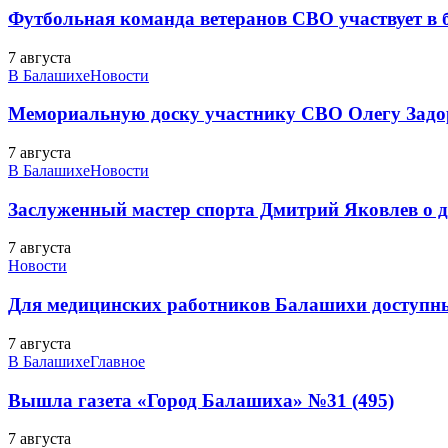
Футбольная команда ветеранов СВО участвует в
7 августа
В Балашихе
Новости
Мемориальную доску участнику СВО Олегу Зад
7 августа
В Балашихе
Новости
Заслуженный мастер спорта Дмитрий Яковлев о до
7 августа
Новости
Для медицинских работников Балашихи доступн
7 августа
В Балашихе
Главное
Вышла газета «Город Балашиха» №31 (495)
7 августа