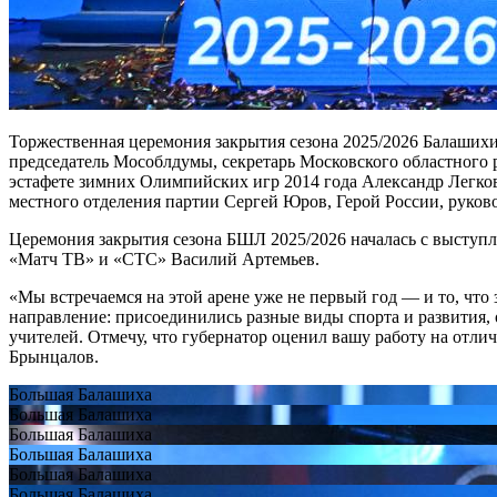
Торжественная церемония закрытия сезона 2025/2026 Балашихи
председатель Мособлдумы, секретарь Московского областного 
эстафете зимних Олимпийских игр 2014 года Александр Легко
местного отделения партии Сергей Юров, Герой России, руко
Церемония закрытия сезона БШЛ 2025/2026 началась с выступле
«Матч ТВ» и «СТС» Василий Артемьев.
«Мы встречаемся на этой арене уже не первый год — и то, что 
направление: присоединились разные виды спорта и развития, 
учителей. Отмечу, что губернатор оценил вашу работу на отлич
Брынцалов.
Большая Балашиха
Большая Балашиха
Большая Балашиха
Большая Балашиха
Большая Балашиха
Большая Балашиха