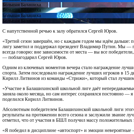
Большая Балашиха
Большая Балашиха
Большая Балашиха
Большая Балашиха
С напутственной речью к залу обратился Сергей Юров.
«Третий сезон завершён, но с каждым годом мы идём дальше:
лигу заметил и поддержал президент Владимир Путин. Мы — перв
всегда говорю: вне зависимости от места — вы все победители, 
— поблагодарил Сергей Юров.
Одним из ключевых моментов вечера стало награждение лучши
спорта. Затем последовало награждение лучших игроков в 15
Кирилл Литвинов из команды «Стрижи», который стал лучшим
«Участие в Балашихинской школьной лиге даёт непередаваемые 
заняла около месяца, но сам интерес сохранялся постоянно — 
поделился Кирилл Литвинов.
Абсолютным победителем Балашихинской школьной лиги этого
результаты на протяжении всего сезона и заслужили звание л
отметил, что от участия в БШЛ получил массу положительных
«Я победил в дисциплине «автоспорт» и эмоции невероятные —