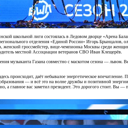
нской школьной лиги состоялась в Ледовом дворце «Арена Бала
регионального отделения «Единой России» Игорь Брынцалов, ол
в, женский гроссмейстер, вице-чемпионка Москвы среди женщи
водитель местной Ассоциации ветеранов СВО Иван Клещерëв.
ния музыканта Газана совместно с маскотом сезона — львом. Ве
здесь происходит, даёт небывалое энергетическое впечатление. 
образования — и всё это на волне дружбы и позитивной энергии
но, а главное вас заметил президент. Это дорогого стоит. Вы —