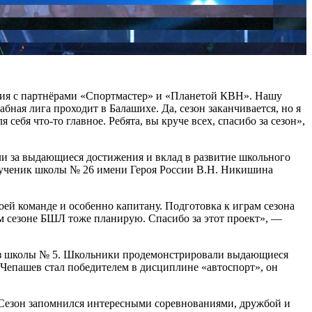
ния с партнёрами «Спортмастер» и «Планетой КВН». Нашу
бная лига проходит в Балашихе. Да, сезон заканчивается, но я
себя что-то главное. Ребята, вы круче всех, спасибо за сезон»,
и за выдающиеся достижения и вклад в развитие школьного
и ученик школы № 26 имени Героя России В.Н. Никишина
ей команде и особенно капитану. Подготовка к играм сезона
ем сезоне БШЛ тоже планирую. Спасибо за этот проект», —
 из школы № 5. Школьники продемонстрировали выдающиеся
Чепашев стал победителем в дисциплине «автоспорт», он
. Сезон запомнился интересными соревнованиями, дружбой и