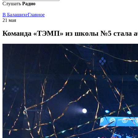
Слушать
Радио
В Балашихе
Главное
21 мая
Команда «ТЭМП» из школы №5 стала а