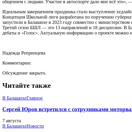
общением с людьми. Участие в автоспорте дало мне всё это»,
Идеальным завершением праздника стало выступление хедлайнер
Концепция Школьной лиги разработана по поручению губернат
запустили в Балашихе в 2023 году совместно с министерством 
Третий сезон БШЛ — это 13 направлений и 18 дисциплин. В Б
дебаты и «Голос». Актуальную информацию о проекте можно найт
Надежда Репринцева
Комментарии:
Обсуждение закрыто.
Читайте также
В Балашихе
Главное
Сергей Юров встретился с сотрудниками моторва
7 августа
В Балашихе
Новости