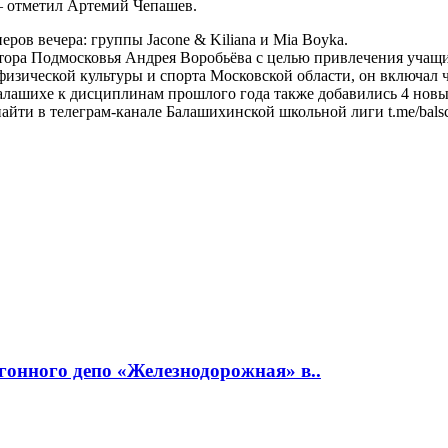
 — отметил Артемий Чепашев.
ов вечера: группы Jacone & Kiliana и Mia Boyka.
ора Подмосковья Андрея Воробьёва с целью привлечения учащи
физической культуры и спорта Московской области, он включал 
алашихе к дисциплинам прошлого года также добавились 4 новы
и в телеграм-канале Балашихинской школьной лиги t.me/balschool
гонного депо «Железнодорожная» в..