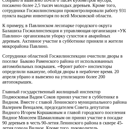
Собрано и вывезено почти 6 тысяч кубометров мусора,
посажено более 2,5 тысяч молодых деревьев. Кроме того,
сотрудники Госжилинспекции проконтролировали работу 931
пункта выдачи инвентаря по всей Московской области.
К примеру, в Павлинском лесопарке городского округа
Балашиха Госжилинспекция и управляющая организация «УК
Павлино» организовали уборку сухостоя и аварийных
деревьев. Активное участие в субботнике приняли и жители
микрорайона Павлино.
Сотрудники областной Госжилинспекции очистили дворы в
поселке Быково Раменского района от использованных
автомобильных покрышек. «Фронт работ» инспекторы
определили накануне, обойдя дворы в нерабочее время. 20
апреля убрано и вывезено на утилизацию более 200
автопокрышек.
Главный государственный жилищный инспектор
Подмосковья Вадим Соков принял участие в субботнике в
Видном. Вместе с главой Ленинского муниципального района
Валерием Венцалем, председателем Совета депутатов
Видного Игорем Коршаковым и главой городского поселения
Видное Моисеем Шамаиловым он принял участие в посадке
90 деревьев в честь 90-летия Ленинского района в сквере 45-
летия города Видное. Кроме того, руководитель