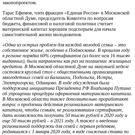
законопроектом.
Тарас Ефимов, член фракции «Единая Россия» в Московской
областной Думе, председатель Комитета по вопросам
бюджета, финансовой и налоговой политики считает
материнский капитал хорошим подспорьем для начала
самостоятельной жизни молодоженов.
«Одна из острых проблем для каждой молодой семьи – это
собственное жилье, особенно в Подмосковье. В прошлом году
в регионе порядка 60% сертификатов (из более чем 16 тысяч
выданных), были направлены как раз на погашение жилищных
кредитов. В Московской областной Думе на минувшей неделе
состоялся круглый стол с общественными организациями
многодетных семей из Балашихи, Подольска, Истры,
Электрогорска, Одинцово. В ходе обсуждения была
поддержана инициатива Президента РФ Владимира Путина
об упрощении процедуры оформления материнского капитала.
В Московской области также дополнительно проработают
вопрос о продлении действия регионального материнского
капитала, чтобы семьям, не реализовавшим сертификат,
дать возможность получить 50 тысяч рублей в 2020 году и
еще 50 тысяч рублей – в 2021 году. А также о введении
региональной поддержки для семей с первым ребенком,
родившимся с 1 января 2020 года, в виде снижения ставки по