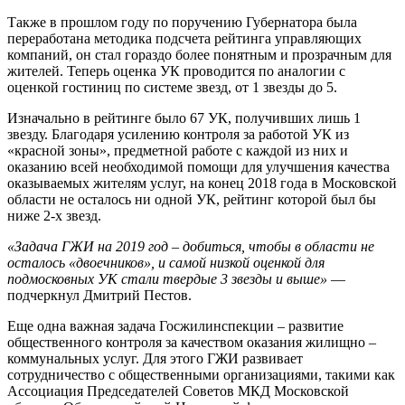
Также в прошлом году по поручению Губернатора была
переработана методика подсчета рейтинга управляющих
компаний, он стал гораздо более понятным и прозрачным для
жителей. Теперь оценка УК проводится по аналогии с
оценкой гостиниц по системе звезд, от 1 звезды до 5.
Изначально в рейтинге было 67 УК, получивших лишь 1
звезду. Благодаря усилению контроля за работой УК из
«красной зоны», предметной работе с каждой из них и
оказанию всей необходимой помощи для улучшения качества
оказываемых жителям услуг, на конец 2018 года в Московской
области не осталось ни одной УК, рейтинг которой был бы
ниже 2-х звезд.
«Задача ГЖИ на 2019 год – добиться, чтобы в области не
осталось «двоечников», и самой низкой оценкой для
подмосковных УК стали твердые 3 звезды и выше»
—
подчеркнул Дмитрий Пестов.
Еще одна важная задача Госжилинспекции – развитие
общественного контроля за качеством оказания жилищно –
коммунальных услуг. Для этого ГЖИ развивает
сотрудничество с общественными организациями, такими как
Ассоциация Председателей Советов МКД Московской