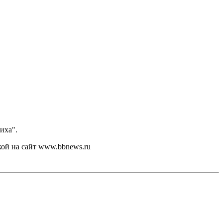
иха".
кой на сайт www.bbnews.ru