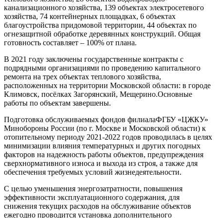
канализационного хозяйства,
139 объектах
электросетевого
хозяйства
,
74 контейнерных площадках, 6 объектах
благоустро
йства придомовой территории,
44 объектах
по
огнезащитной обр
аботке деревянных конструкций.
Общая
готовность
составляет
– 100% от плана.
В 2021 году заключены государственные контракты с
подрядными организациями по проведению капитального
ремонта на трех объектах тепловог
о хозяйства
,
расположенных на территории Московской области: в городе
Климовск, посёлках Загорянский, Мещерино.
Основные
работы по объектам завершены.
Подготовка
обслуживаемых
фондов
ф
илиала
ФГБУ «ЦЖКУ»
Минобороны России
(
по
г.
Москве и Московской области
)
к
отопительному периоду 2021-2022 годов проводилась в целях
минимизации влияния температурных и других погодных
факторов на надежность работы объектов, предупреждения
сверхнормативного износа и выхода из строя, а также для
обеспечения требуемых условий жизнедеятельности
.
С целью уменьшения энергозатратности, повышения
эффективнос
ти эксплуатационного содержания,
для
снижения текущих расходов на обслуживание объектов
ежегодно
проводится установка дополнительного