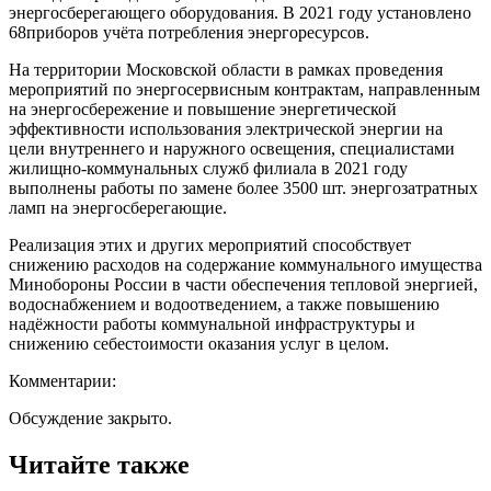
энергосберегающего оборудования.
В
2021 году установлено
6
8
пр
иборов учёта потребления энергоресурсов.
На территории Московской области в
рамках проведения
меропри
ятий
по энергосервисным контрактам, направленным
на энергосбережение и повышение энергетической
эффективности использования электрической энергии на
цели внутреннего
и наружного освещения,
специалистами
жилищно-коммунальных служб филиала
в 2021 году
выполнены работы по замене
более 3
500
шт.
энергозатратных
ламп на энергосберегающие
.
Реализация этих
и других
мероприятий способствует
снижению расходов на содержание коммунального имущества
Минобороны России в части обеспечения тепловой энергией,
водоснабж
ением и водоотведением, а также
повышению
надёжности работы коммунальной инфраструктуры и
снижению себестоимости оказания услуг
в целом
.
Комментарии:
Обсуждение закрыто.
Читайте также