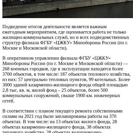
Подведение итогов деятель
ности является важным
ежегодным мероприятием,
где
оценивается работа не только
жилищно-коммунальных служб, но и всех подведомственных
структур
филиала ФГБУ «ЦЖКУ» Минобороны России (по г.
Москве и Московской области).
В оперативном управлении филиала ФГБУ «ЦЖКУ»
Минобороны России (по
г.
Москве и Московской области)
—
268 военных городков, где
в эксплуатации
находятся более
3700 объектов, в том числе:
187 объектов теплового х
озяйства,
из них: 57 центрально тепловых пунктов,
99 котельных. Б
олее
3000 зданий казарменно-жилищного фонда общей площадью
2,8 тыс.
кв. м,
жилой фонд – 25 объектов,
более 500
коммунальных сооружений, свыше 1900 км. инженерных
сетей.
В соответствии с планом текущего ремонта собственными
силами на 2021 год были запланированы работы
на 370
объектах. В том числе:
на 13 объект
ах жилого фонда, 28
объекта
х казарменно-жилищного фонда,
38
объектах
теплового хозяйства,
28 объектах водопровод
но-