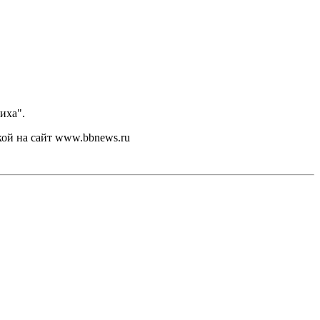
иха".
кой на сайт www.bbnews.ru