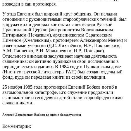
возвед
ё
н в сан протоиерея.
У отца Евгения был широкий круг общения. Он налади
л
отношения с руководителями старообрядческих течений,
был
в дружеских и деловых контактах с деятелями Русской
Православной Церкви
(
митрополитом Волоколамским
Питиримом (Нечаевым), архиепископом Саратовским
Пименом (Хмелевским), протоиереем Александром Менем) и
известными уч
ё
ными (Д.С. Лихач
ё
в
ым
, Н.Н, Покровски
м
,
А.М. Панченко, В.И. Малышев
ым
, Н.В. Понырко).
Отдельного внимания
заслуживает научная деятельность
священника: он активно публиковал свои исследования в
периодических изданиях. В 1984 году в Пушкинском
д
оме
(Институт русской литературы Р
АН
) был создан отдельный
фонд, куда он передавал книги из своей коллекции.
25 ноября 1985 года
протоиерей Евгений Бобков погиб в
автомобильной катастрофе. Его служение продолжили
сыновья: трое из его девяти детей стали старообрядческими
священниками.
Алексей Дорофеевич Бобков во время богослужения
Комментарии: