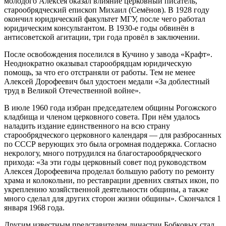
молодого Алексея оказал влияние церковный писатель
,
старообрядческий епископ Михаил (Сем
ё
нов). В 1928 году
окончил ю
ридический факультет М
ГУ
, после чего работал
юридическим консультантом.
В
1930-е годы обвин
ё
н в
антисоветской агитации, три года
провёл в заключении
.
После освобождения поселился в Кучино у завода «Крафт».
Н
еоднократно оказывал старообрядцам юридическую
помощь, за что его отстраняли от работы.
Тем не менее
Алексей Дорофеевич был удостоен медали «За доблестный
труд в Великой Отечественной войне».
В июле 1960 года избран председателем общины
Рогожского
кладбища
и членом церковного совета. При нём удалось
наладить издание единственного на всю страну
старообрядческого церковного календаря — для разбросанных
по СССР верующих это была огромная поддержка.
Согласно
некрологу,
много потрудился
на
благ
о
старообрядческого
прихода: «За эти годы церковный совет под руководством
Алексея Дорофеевича проделал большую работу по ремонту
храма и колокольни, по реставрации древних святых икон, по
укреплению хозяйственной деятельности общины, а также
много сделал для других сторон жизни общины».
С
кончался 1
января 1968 года.
Другим
известны
м
представителе
м
династии Бобковых стал