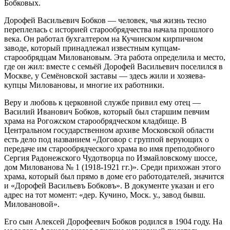
Бобковых.
Дорофей Васильевич
Бобков
— человек, чья жизнь тесно
переплелась с историей старообрядчества начала прошлого
века. Он работал бухгалтером на Кучинском кирпичном
заводе, который принадлежал известным купцам-
старообрядцам Миловановым. Эта работа определила и место,
где он жил: вместе с семьёй Дорофей Васильевич поселился в
Москве, у Сем
ё
новской заставы — здесь жили
и
хозяева-
купцы Миловановы
,
и многие их работники.
Веру и любовь к церковной службе привил ему отец —
Василий Иванович Бобков, который был старшим певчим
храма на Рогожском старообрядческом кладбище. В
Центральном государственном архиве Московской области
есть дело под названием «Договор с группой верующих о
передаче им старообрядческого храма во имя преподобного
Сергия Радонежского Чудотворца по Измайловскому шоссе,
дом Милованова №
1 (1918-1921 гг.)». Среди прихожан этого
храма, который был прямо в доме его работодателей, значится
и «Дорофей Васильевъ Бобковъ». В документе указан и его
адрес на тот момент: «дер. Кучино, Моск. у., завод бывш.
Миловановой».
Его
сын Алексей Дорофеевич Бобков родился в 1904 году. На