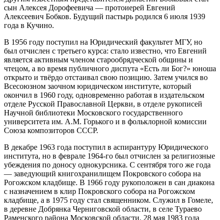
сын Алексея Дорофеевича — протоиерей Евгений
Алексеевич Бобков. Будущий пастырь родился 6 июля 1939
года в Кучино.
В 1956 году поступил на Юридический факультет М
ГУ
, но
был отчислен с третьего курса: стало известно, что Евгений
является активным членом старообрядческой общины и
чтецом, а во время публичного диспута «Есть ли Бог?» юноша
открыто и тв
ё
рдо отстаивал свою позицию. Затем учился во
Всесоюзном заочном юридическом институте, который
окончил в 1960 году, одновременно работая
в и
здательском
отделе
Русской Православной Церкви, в о
тделе рукописей
Научной библиотеки Московского государственного
унив
ерситета им. А.М. Горького и в ф
ольклорной комиссии
Союза композиторов СССР.
В декабре 1963 года поступил в аспирантуру Юридического
института, но в феврале 1964-го был отчислен за религиозные
убеждения по доносу однокурсник
а
. С сентября того же года
— заведующий книгохранилищем Покровского собора на
Рогожском кладбище. В 1966 году рукоположен в сан диакона
с назначением в клир Покровского собора на Рогожском
кладбище, а в 1975 году стал священником
. С
лужил в Гомеле,
в деревне Добрянка Черниговской области, в селе Тураево
Раменского района Московской области. 28 мая 1983 года