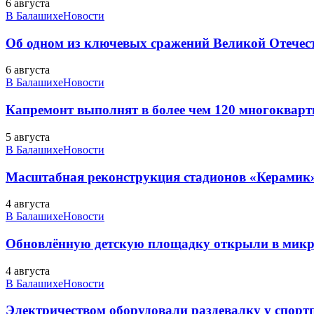
6 августа
В Балашихе
Новости
Об одном из ключевых сражений Великой Отечест
6 августа
В Балашихе
Новости
Капремонт выполнят в более чем 120 многоквар
5 августа
В Балашихе
Новости
Масштабная реконструкция стадионов «Керамик»
4 августа
В Балашихе
Новости
Обновлённую детскую площадку открыли в микро
4 августа
В Балашихе
Новости
Электричеством оборудовали раздевалку у спорт