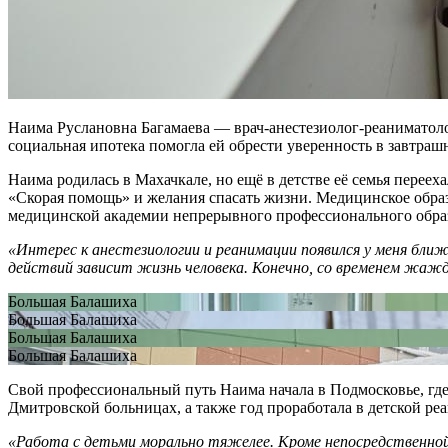
Наима Руслановна Багамаева — врач-анестезиолог-реаниматоло
социальная ипотека помогла ей обрести уверенность в завтраш
Наима родилась в Махачкале, но ещё в детстве её семья переех
«Скорая помощь» и желания спасать жизни. Медицинское обра
медицинской академии непрерывного профессионального обр
«Интерес к анестезиологии и реанимации появился у меня ближ
действий зависит жизнь человека. Конечно, со временем жажд
Большая Балашиха
Большая Балашиха
Большая Балашиха
Большая Балашиха
Свой профессиональный путь Наима начала в Подмосковье, где 
Дмитровской больницах, а также год проработала в детской р
«Работа с детьми морально тяжелее. Кроме непосредственной