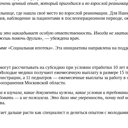
очень ценный опыт, который пригодился и во взрослой реанимац
льнице, где нашла своё место во взрослой реанимации. Для Наим
ия, наблюдение за пациентами в послеоперационном периоде, о
и это накладывает особую ответственность. Иногда не хватае
ожешь помочь другим»,
— убеждена врач.
ме «Социальная ипотека». Эта инициатива направлена на подде
огут рассчитывать на субсидию при условии отработки 10 лет в
. Молодые медики получают ежемесячную выплату в размере 15 т
истрации, а 11 педиатров — ежемесячные выплаты за работу в о
воохранения Московской области.
да я изучала, какие документы нужны, какие условия и требовани
обовать — и не пожалела. Это дало мне уверенность, почву под
ва.
ает дальше расти как специалист и делиться опытом с молодыми 