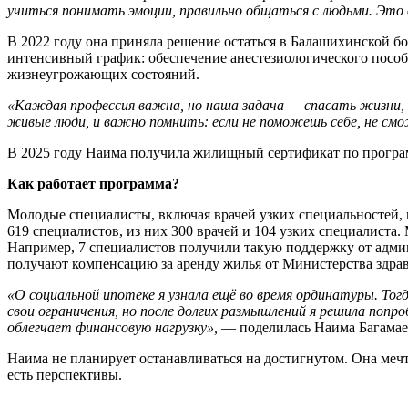
учиться понимать эмоции, правильно общаться с людьми. Это 
В 2022 году она приняла решение остаться в Балашихинской бо
интенсивный график: обеспечение анестезиологического пособ
жизнеугрожающих состояний.
«Каждая профессия важна, но наша задача — спасать жизни, 
живые люди, и важно помнить: если не поможешь себе, не см
В 2025 году Наима получила жилищный сертификат по програм
Как работает программа?
Молодые специалисты, включая врачей узких специальностей, м
619 специалистов, из них 300 врачей и 104 узких специалиста
Например, 7 специалистов получили такую поддержку от админ
получают компенсацию за аренду жилья от Министерства здра
«О социальной ипотеке я узнала ещё во время ординатуры. Тог
свои ограничения, но после долгих размышлений я решила попр
облегчает финансовую нагрузку»,
— поделилась Наима Багамае
Наима не планирует останавливаться на достигнутом. Она мечт
есть перспективы.