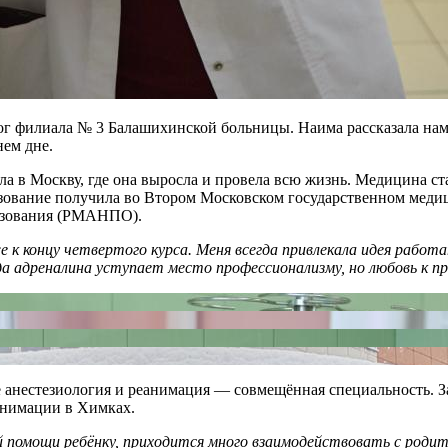
г филиала № 3 Балашихинской больницы. Наима рассказала нам о
нем дне.
ала в Москву, где она выросла и провела всю жизнь. Медицина с
зование получила во Втором Московском государственном медиц
азования (РМАНПО).
е к концу четвертого курса. Меня всегда привлекала идея рабо
а адреналина уступает место профессионализму, но любовь к п
анестезиология и реанимация — совмещённая специальность. За 
еанимации в Химках.
 помощи ребёнку, приходится много взаимодействовать с роди