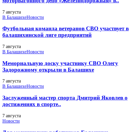
моторвагонного депо «Железнодорожная» в..
7 августа
В Балашихе
Новости
Футбольная команда ветеранов СВО участвует в
балашихинской лиге предприятий
7 августа
В Балашихе
Новости
Мемориальную доску участнику СВО Олегу
Задорожному открыли в Балашихе
7 августа
В Балашихе
Новости
Заслуженный мастер спорта Дмитрий Яковлев о
достижениях в спорте..
7 августа
Новости