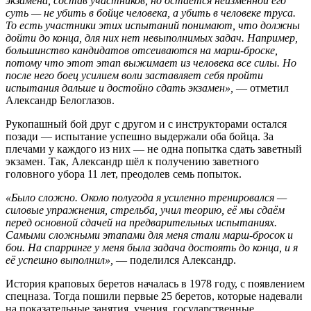
экзамена, состав участников, но остаётся неизменной его
суть — не убить в бойце человека, а убить в человеке труса.
То есть участники этих испытаний понимают, что должны
дойти до конца, для них нет невыполнимых задач. Например,
большинство кандидатов отсеиваются на марш-броске,
потому что этот этап выжимает из человека все силы. Но
после него боец усилием воли заставляет себя пройти
испытания дальше и достойно сдать экзамен»,
— отметил
Александр Белоглазов.
Рукопашный бой друг с другом и с инструкторами остался
позади — испытание успешно выдержали оба бойца. За
плечами у каждого из них — не одна попытка сдать заветный
экзамен. Так, Александр шёл к получению заветного
головного убора 11 лет, преодолев семь попыток.
«Было сложно. Около полугода я усиленно тренировался —
силовые упражнения, стрельба, учил теорию, её мы сдаём
перед основной сдачей на предварительных испытаниях.
Самыми сложными этапами для меня стали марш-бросок и
бои. На спарринге у меня была задача достоять до конца, и я
её успешно выполнил»,
— поделился Александр.
История краповых беретов началась в 1978 году, с появлением
спецназа. Тогда пошили первые 25 беретов, которые надевали
на показательные занятия, учения, государственные