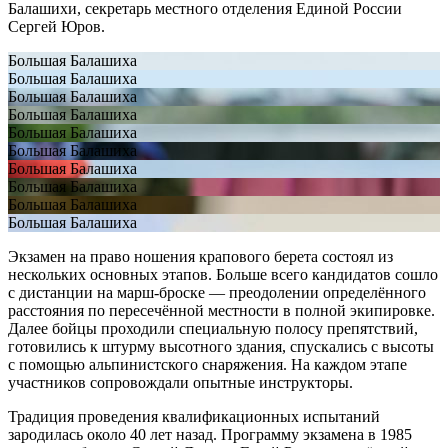
Балашихи, секретарь местного отделения Единой России
Сергей Юров.
Большая Балашиха
Большая Балашиха
Большая Балашиха
Большая Балашиха
Большая Балашиха
Большая Балашиха
Большая Балашиха
Большая Балашиха
Большая Балашиха
Большая Балашиха
Экзамен на право ношения крапового берета состоял из
нескольких основных этапов. Больше всего кандидатов сошло
с дистанции на марш-броске — преодолении определённого
расстояния по пересечённой местности в полной экипировке.
Далее бойцы проходили специальную полосу препятствий,
готовились к штурму высотного здания, спускались с высоты
с помощью альпинистского снаряжения. На каждом этапе
участников сопровождали опытные инструкторы.
Традиция проведения квалификационных испытаний
зародилась около 40 лет назад. Программу экзамена в 1985