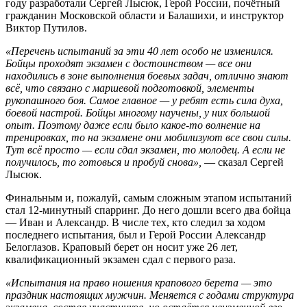
году разработали Сергей Лысюк, Герой России, почётный
гражданин Московской области и Балашихи, и инструктор
Виктор Путилов.
«Перечень испытаний за эти 40 лет особо не изменился.
Бойцы проходят экзамен с достоинством — все они
находились в зоне выполнения боевых задач, отлично знают
всё, что связано с маршевой подготовкой, элементы
рукопашного боя. Самое главное — у ребят есть сила духа,
боевой настрой. Бойцы многому научены, у них большой
опыт. Поэтому даже если было какое-то волнение на
тренировках, то на экзамене они мобилизуют все свои силы.
Тут всё просто — если сдал экзамен, то молодец. А если не
получилось, то готовься и пробуй снова»,
— сказал Сергей
Лысюк.
Финальным и, пожалуй, самым сложным этапом испытаний
стал 12-минутный спарринг. До него дошли всего два бойца
— Иван и Александр. В числе тех, кто следил за ходом
последнего испытания, был и Герой России Александр
Белоглазов. Краповый берет он носит уже 26 лет,
квалификационный экзамен сдал с первого раза.
«Испытания на право ношения крапового берета — это
праздник настоящих мужчин. Меняется с годами структура