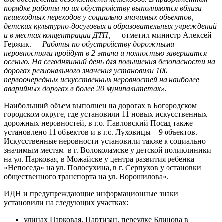
порядке работы по их обустройству выполняются вблизи
пешеходных переходов у социально значимых объектов,
детских культурно-досуговых и образовательных учреждений
и в местах концентрации ДТП,
— отметил министр Алексей
Гержик.
— Работы по обустройству дорожными
неровностями пройдут в 2 этапа и полностью завершатся
осенью. На сегодняшний день для повышения безопасности на
дорогах регионального значения установили 100
первоочередных искусственных неровностей на наиболее
аварийных дорогах в более 20 мунипалитетах».
Наибольший объем выполнен на дорогах в Богородском
городском округе, где установили 11 новых искусственных
дорожных неровностей, в г.о. Павловский Посад также
установлено 11 объектов и в г.о. Луховицы – 9 объектов.
Искусственные неровности установили также к социально
значимым местам в г. Волоколамске у детской поликлиники
на ул. Парковая, в Можайске у центра развития ребенка
«Непоседа» на ул. Полосухина, в г. Серпухов у остановки
общественного транспорта на ул. Ворошилова».
ИДН и предупреждающие информационные знаки
установили на следующих участках:
улицах Парковая, Партизан, переулке Блинова в