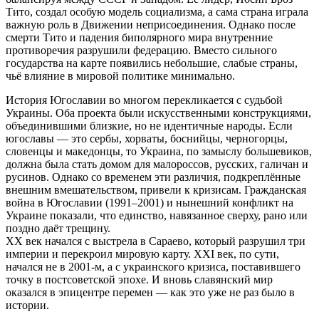
Тито, создал особую модель социализма, а сама страна играла
важную роль в Движении неприсоединения. Однако после
смерти Тито и падения биполярного мира внутренние
противоречия разрушили федерацию. Вместо сильного
государства на карте появились небольшие, слабые страны,
чьё влияние в мировой политике минимально.
История Югославии во многом перекликается с судьбой
Украины. Оба проекта были искусственными конструкциями,
объединившими близкие, но не идентичные народы. Если
югославы — это сербы, хорваты, боснийцы, черногорцы,
словенцы и македонцы, то Украина, по замыслу большевиков,
должна была стать домом для малороссов, русских, галичан и
русинов. Однако со временем эти различия, подкреплённые
внешним вмешательством, привели к кризисам. Гражданская
война в Югославии (1991–2001) и нынешний конфликт на
Украине показали, что единство, навязанное сверху, рано или
поздно даёт трещину.
XX век начался с выстрела в Сараево, который разрушил три
империи и перекроил мировую карту. XXI век, по сути,
начался не в 2001-м, а с украинского кризиса, поставившего
точку в постсоветской эпохе. И вновь славянский мир
оказался в эпицентре перемен — как это уже не раз было в
истории.