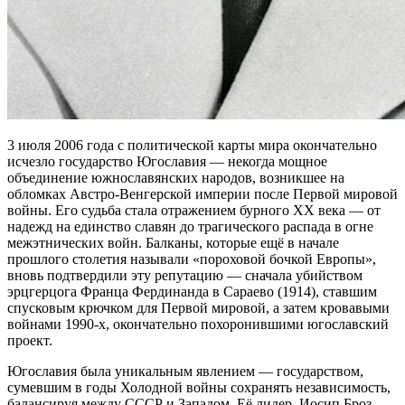
3 июля 2006 года с политической карты мира окончательно
исчезло государство Югославия — некогда мощное
объединение южнославянских народов, возникшее на
обломках Австро-Венгерской империи после Первой мировой
войны. Его судьба стала отражением бурного XX века — от
надежд на единство славян до трагического распада в огне
межэтнических войн. Балканы, которые ещё в начале
прошлого столетия называли «пороховой бочкой Европы»,
вновь подтвердили эту репутацию — сначала убийством
эрцгерцога Франца Фердинанда в Сараево (1914), ставшим
спусковым крючком для Первой мировой, а затем кровавыми
войнами 1990-х, окончательно похоронившими югославский
проект.
Югославия была уникальным явлением — государством,
сумевшим в годы Холодной войны сохранять независимость,
балансируя между СССР и Западом. Её лидер, Иосип Броз