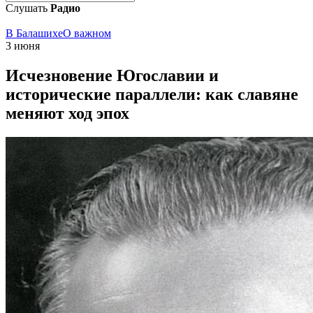
Слушать
Радио
В Балашихе
О важном
3 июня
Исчезновение Югославии и
исторические параллели: как славяне
меняют ход эпох