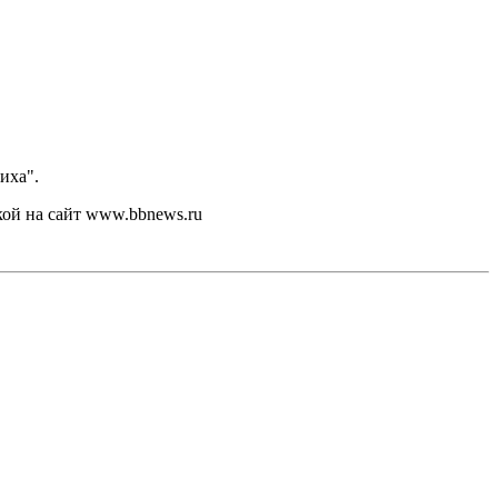
иха".
кой на сайт www.bbnews.ru