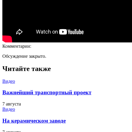
Комментарии:
Обсуждение закрыто.
Читайте также
Видео
Важнейший транспортный проект
7 августа
Видео
На керамическом заводе