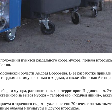
оложении пунктов раздельного сбора мусора, приема вторсырья
естов.
 Московской области Андрея Воробьева. В её разработке приня
 твердыми коммунальными отходами, а также областная Ассоциа
 сбором мусора, расположенных на территории Подмосковья. Эт
ственного за вывоз мусора – телефон его «горячей линии», акка
риема вторичного сырья – уже нанесено 70 точек с контактными
упные объемы макулатуры и другое вторсырьё.