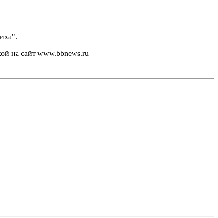
иха".
кой на сайт www.bbnews.ru