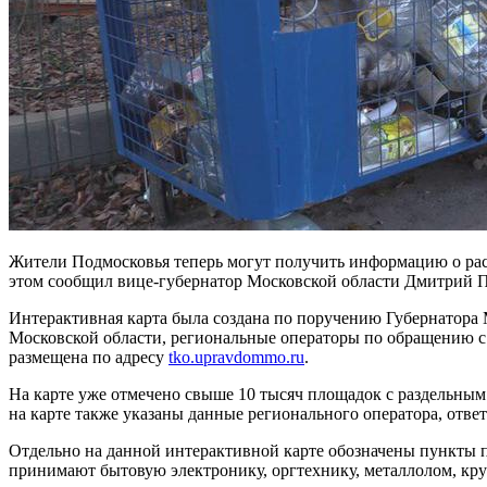
Жители Подмосковья теперь могут получить информацию о расп
этом сообщил вице-губернатор Московской области Дмитрий П
Интерактивная карта была создана по поручению Губернатора
Московской области, региональные операторы по обращению с
размещена по адресу
tko.upravdommo.ru
.
На карте уже отмечено свыше 10 тысяч площадок с раздельным
на карте также указаны данные регионального оператора, ответ
Отдельно на данной интерактивной карте обозначены пункты п
принимают бытовую электронику, оргтехнику, металлолом, кр