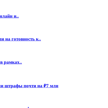
нлайн и..
 на готовность к..
в рамках..
и штрафы почти на ₽7 млн