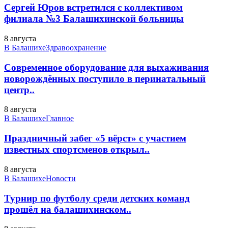
Сергей Юров встретился с коллективом
филиала №3 Балашихинской больницы
8 августа
В Балашихе
Здравоохранение
Современное оборудование для выхаживания
новорождённых поступило в перинатальный
центр..
8 августа
В Балашихе
Главное
Праздничный забег «5 вёрст» с участием
известных спортсменов открыл..
8 августа
В Балашихе
Новости
Турнир по футболу среди детских команд
прошёл на балашихинском..