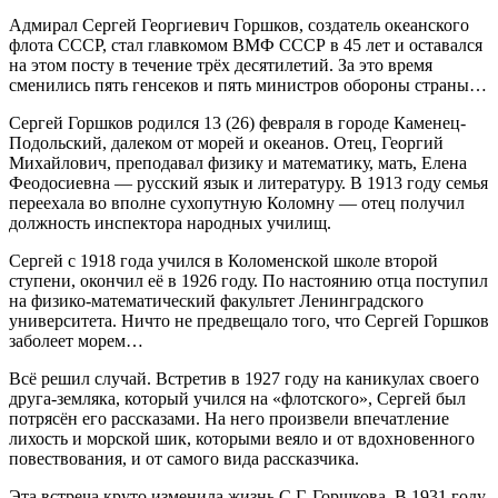
Адмирал Сергей Георгиевич Горшков, создатель океанского
флота СССР, стал главкомом ВМФ СССР в 45 лет и оставался
на этом посту в течение трёх десятилетий. За это время
сменились пять генсеков и пять министров обороны страны…
Сергей Горшков родился 13 (26) февраля в городе Каменец-
Подольский, далеком от морей и океанов. Отец, Георгий
Михайлович, преподавал физику и математику, мать, Елена
Феодосиевна — русский язык и литературу. В 1913 году семья
переехала во вполне сухопутную Коломну — отец получил
должность инспектора народных училищ.
Сергей с 1918 года учился в Коломенской школе второй
ступени, окончил её в 1926 году. По настоянию отца поступил
на физико-математический факультет Ленинградского
университета. Ничто не предвещало того, что Сергей Горшков
заболеет морем…
Всё решил случай. Встретив в 1927 году на каникулах своего
друга-земляка, который учился на «флотского», Сергей был
потрясён его рассказами. На него произвели впечатление
лихость и морской шик, которыми веяло и от вдохновенного
повествования, и от самого вида рассказчика.
Эта встреча круто изменила жизнь С.Г. Горшкова. В 1931 году