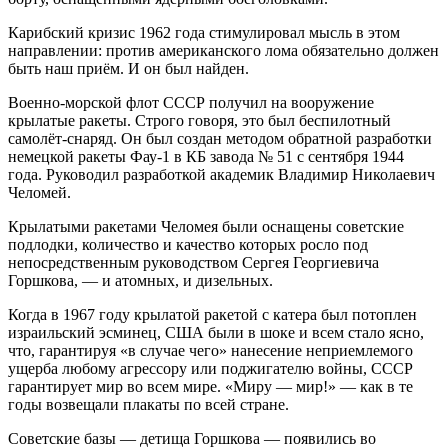
Карибский кризис 1962 года стимулировал мысль в этом
направлении: против американского лома обязательно должен
быть наш приём. И он был найден.
Военно-морской флот СССР получил на вооружение
крылатые ракеты. Строго говоря, это был беспилотный
самолёт-снаряд. Он был создан методом обратной разработки
немецкой ракеты Фау-1 в КБ завода № 51 с сентября 1944
года. Руководил разработкой академик Владимир Николаевич
Челомей.
Крылатыми ракетами Челомея были оснащены советские
подлодки, количество и качество которых росло под
непосредственным руководством Сергея Георгиевича
Горшкова, — и атомных, и дизельных.
Когда в 1967 году крылатой ракетой с катера был потоплен
израильский эсминец, США были в шоке и всем стало ясно,
что, гарантируя «в случае чего» нанесение неприемлемого
ущерба любому агрессору или поджигателю войны, СССР
гарантирует мир во всем мире. «Миру — мир!» — как в те
годы возвещали плакаты по всей стране.
Советские базы — детища Горшкова — появились во