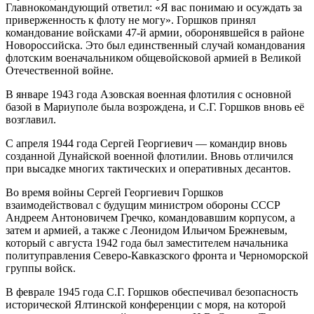
Главнокомандующий ответил: «Я вас понимаю и осуждать за
приверженность к флоту не могу». Горшков принял
командование войсками 47-й армии, оборонявшейся в районе
Новороссийска. Это был единственный случай командования
флотским военачальником общевойсковой армией в Великой
Отечественной войне.
В январе 1943 года Азовская военная флотилия с основной
базой в Мариуполе была возрождена, и С.Г. Горшков вновь её
возглавил.
С апреля 1944 года Сергей Георгиевич — командир вновь
созданной Дунайской военной флотилии. Вновь отличился
при высадке многих тактических и оперативных десантов.
Во время войны Сергей Георгиевич Горшков
взаимодействовал с будущим министром обороны СССР
Андреем Антоновичем Гречко, командовавшим корпусом, а
затем и армией, а также с Леонидом Ильичом Брежневым,
который с августа 1942 года был заместителем начальника
политуправления Северо-Кавказского фронта и Черноморской
группы войск.
В феврале 1945 года С.Г. Горшков обеспечивал безопасность
исторической Ялтинской конференции с моря, на которой