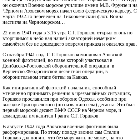
он окончил Военно-морское училище имени М.В. Фрунзе и на
Чёрном и Азовском морях начал свою феерическую карьеру. С
марта 1932-го переведён на Тихоокеанский флот. Война
настигла на Черноморском…
22 июня 1941 года в 3.15 утра С.Г. Горшков открыл огонь по
вторгшимся в небо над нашей акваторией немецким
самолётам без не дошедшего вовремя приказа и оказался прав.
С октября 1941 года С.Г. Горшков командовал Азовской
военной флотилией, во главе которой участвовал в
Донбасско-Ростовской оборонительной операции, в
Керченско-Феодосийской десантной операции, в
оборонительном этапе битвы за Кавказ.
Как инициативный флотский начальник, способный
мгновенно принимать решения в чрезвычайных ситуациях,
Горшков прославился при обороне Одессы, особенно при
высадке Григорьевского (по названию села) десанта. Это был
первый морской десант ВМФ СССР на Чёрном море, и
командовал им капитан I ранга С.Г. Горшков.
В августе 1942 года Азовская военная флотилия была
расформирована. По этому поводу звонил сам Сталин.
Горшков дал понять, что без моря жить не может, на что