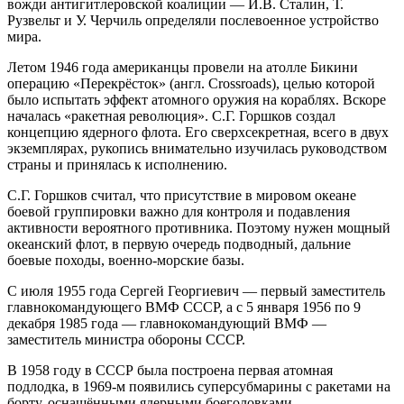
вожди антигитлеровской коалиции — И.В. Сталин, Т.
Рузвельт и У. Черчиль определяли послевоенное устройство
мира.
Летом 1946 года американцы провели на атолле Бикини
операцию «Перекрёсток» (англ. Crossroads), целью которой
было испытать эффект атомного оружия на кораблях. Вскоре
началась «ракетная революция». С.Г. Горшков создал
концепцию ядерного флота. Его сверхсекретная, всего в двух
экземплярах, рукопись внимательно изучилась руководством
страны и принялась к исполнению.
С.Г. Горшков считал, что присутствие в мировом океане
боевой группировки важно для контроля и подавления
активности вероятного противника. Поэтому нужен мощный
океанский флот, в первую очередь подводный, дальние
боевые походы, военно-морские базы.
С июля 1955 года Сергей Георгиевич — первый заместитель
главнокомандующего ВМФ СССР, а с 5 января 1956 по 9
декабря 1985 года — главнокомандующий ВМФ —
заместитель министра обороны СССР.
В 1958 году в СССР была построена первая атомная
подлодка, в 1969-м появились суперсубмарины с ракетами на
борту, оснащёнными ядерными боеголовками.