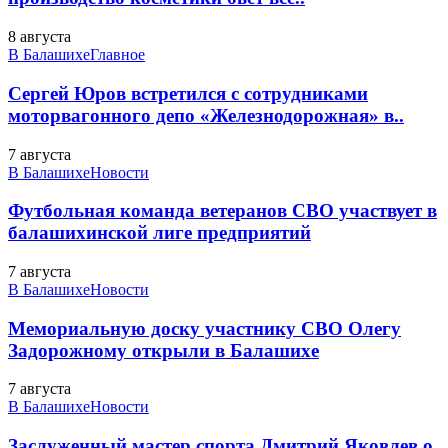
8 августа
В Балашихе
Главное
Сергей Юров встретился с сотрудниками
моторвагонного депо «Железнодорожная» в..
7 августа
В Балашихе
Новости
Футбольная команда ветеранов СВО участвует в
балашихинской лиге предприятий
7 августа
В Балашихе
Новости
Мемориальную доску участнику СВО Олегу
Задорожному открыли в Балашихе
7 августа
В Балашихе
Новости
Заслуженный мастер спорта Дмитрий Яковлев о