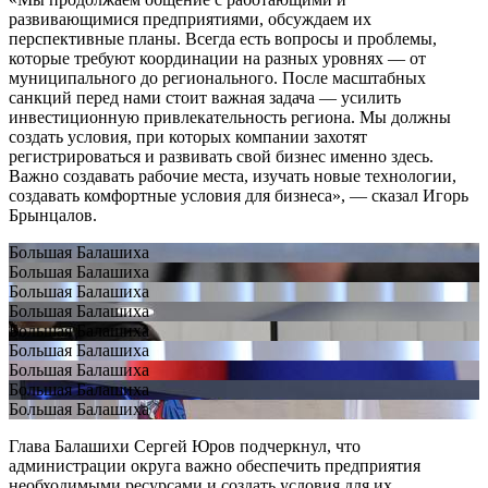
развивающимися предприятиями, обсуждаем их
перспективные планы. Всегда есть вопросы и проблемы,
которые требуют координации на разных уровнях — от
муниципального до регионального. После масштабных
санкций перед нами стоит важная задача — усилить
инвестиционную привлекательность региона. Мы должны
создать условия, при которых компании захотят
регистрироваться и развивать свой бизнес именно здесь.
Важно создавать рабочие места, изучать новые технологии,
создавать комфортные условия для бизнеса», — сказал Игорь
Брынцалов.
Большая Балашиха
Большая Балашиха
Большая Балашиха
Большая Балашиха
Большая Балашиха
Большая Балашиха
Большая Балашиха
Большая Балашиха
Большая Балашиха
Глава Балашихи Сергей Юров подчеркнул, что
администрации округа важно обеспечить предприятия
необходимыми ресурсами и создать условия для их