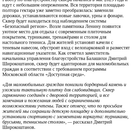
идут с небольшим опережением. Вся территория площадью
полтора гектара уже заметно преобразилась: заменили
дорожки, устанавливаются новые лавочки, урны и фонари.
Сквер будет находиться под наблюдением системы
«Безопасный регион». Возле памятника Ленину появится
уютное место для отдыха с современным плиточным
покрытием, турниками, тренажёрами и столом для
настольного тенниса. Для жителей установят качели с
теневым навесом, обустроят вход с велопарковкой и разместят
навигационные указатели. Как отметил заместитель
начальника управления благоустройства Балашихи Дмитрий
Широкоштанов, сквер будет адаптирован для маломобильных
граждан в соответствии с требованием программы
Московской области «Доступная среда».
«Для маломобильных граждан понизили бордюрный камень и
уложили тактильную плитку для слабовидящих. Сквер
гармонично соединён с дворовой территорией, и все
замечания и пожелания людей с ограниченными
возможностями учтены. Также отмечу, что по просьбам
жителей мы сохранили детскую площадку и дополнительно
установили спортивную с элементами воркаута: турниками,
брусьями, теннисным столом», —
рассказал Дмитрий
Широкоштанов.