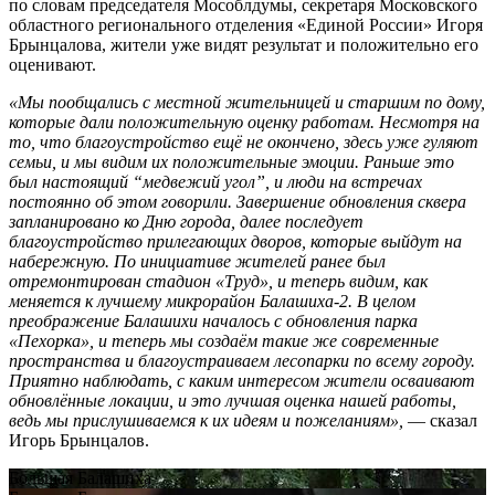
по словам председателя Мособлдумы, секретаря Московского
областного регионального отделения «Единой России» Игоря
Брынцалова, жители уже видят результат и положительно его
оценивают.
«Мы пообщались с местной жительницей и старшим по дому,
которые дали положительную оценку работам. Несмотря на
то, что благоустройство ещё не окончено, здесь уже гуляют
семьи, и мы видим их положительные эмоции. Раньше это
был настоящий “медвежий угол”, и люди на встречах
постоянно об этом говорили. Завершение обновления сквера
запланировано ко Дню города, далее последует
благоустройство прилегающих дворов, которые выйдут на
набережную. По инициативе жителей ранее был
отремонтирован стадион «Труд», и теперь видим, как
меняется к лучшему микрорайон Балашиха-2. В целом
преображение Балашихи началось с обновления парка
«Пехорка», и теперь мы создаём такие же современные
пространства и благоустраиваем лесопарки по всему городу.
Приятно наблюдать, с каким интересом жители осваивают
обновлённые локации, и это лучшая оценка нашей работы,
ведь мы прислушиваемся к их идеям и пожеланиям»,
— сказал
Игорь Брынцалов.
Большая Балашиха