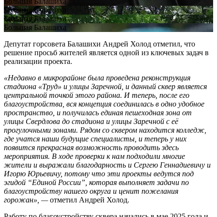
Большая Балашиха
Большая Балашиха
Большая Балашиха
Большая Балашиха
Депутат горсовета Балашихи Андрей Холод отметил, что
решение просьб жителей является одной из ключевых задач в
реализации проекта.
«Недавно в микрорайоне была проведена реконструкция
стадиона «Труд» и улицы Заречной, и данный сквер является
центральной точкой этого района. И теперь, после его
благоустройства, вся концепция соединилась в одно удобное
пространство, и получилась единая пешеходная зона от
улицы Свердлова до стадиона и улицы Заречной с её
прогулочными зонами. Рядом со сквером находится колледж,
где учатся наши будущие специалисты, и теперь у них
появится прекрасная возможность проводить здесь
мероприятия. В ходе проверки к нам подходили многие
жители и выражали благодарность и Сергею Геннадиевичу и
Игорю Юрьевичу, потому что эти проекты ведутся под
эгидой “Единой России”, которая выполняет задачи по
благоустройству нашего округа и ценит пожелания
горожан», —
отметил Андрей Холод.
Работу по благоустройству сквера начались в мае 2025 года и