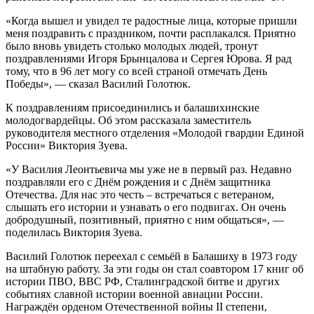
«Когда вышел и увидел те радостные лица, которые пришли
меня поздравить с праздником, почти расплакался. Приятно
было вновь увидеть столько молодых людей, тронут
поздравлениями Игоря Брынцалова и Сергея Юрова. Я рад
тому, что в 96 лет могу со всей страной отмечать День
Победы», — сказал Василий Голотюк.
К поздравлениям присоединились и балашихинские
молодогвардейцы. Об этом рассказала заместитель
руководителя местного отделения «Молодой гвардии Единой
России» Виктория Зуева.
«У Василия Леонтьевича мы уже не в первый раз. Недавно
поздравляли его с Днём рождения и с Днём защитника
Отечества. Для нас это честь – встречаться с ветераном,
слышать его истории и узнавать о его подвигах. Он очень
добродушный, позитивный, приятно с ним общаться», —
поделилась Виктория Зуева.
Василий Голотюк переехал с семьёй в Балашиху в 1973 году
на штабную работу. За эти годы он стал соавтором 17 книг об
истории ПВО, ВВС РФ, Сталинградской битве и других
событиях славной истории военной авиации России.
Награждён орденом Отечественной войны II степени,