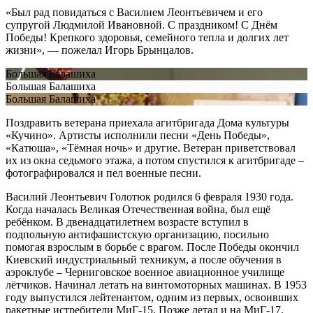
«Был рад повидаться с Василием Леонтьевичем и его
супругой Людмилой Ивановной. С праздником! С Днём
Победы! Крепкого здоровья, семейного тепла и долгих лет
жизни», — пожелал Игорь Брынцалов.
Большая Балашиха
Большая Балашиха
Большая Балашиха
Поздравить ветерана приехала агитбригада Дома культуры
«Кучино». Артисты исполнили песни «День Победы»,
«Катюша», «Тёмная ночь» и другие. Ветеран приветствовал
их из окна седьмого этажа, а потом спустился к агитбригаде –
фотографировался и пел военные песни.
Василий Леонтьевич Голотюк родился 6 февраля 1930 года.
Когда началась Великая Отечественная война, был ещё
ребёнком. В двенадцатилетнем возрасте вступил в
подпольную антифашистскую организацию, посильно
помогая взрослым в борьбе с врагом. После Победы окончил
Киевский индустриальный техникум, а после обучения в
аэроклубе – Черниговское военное авиационное училище
лётчиков. Начинал летать на винтомоторных машинах. В 1953
году выпустился лейтенантом, одним из первых, освоивших
ракетные истребители МиГ-15. Позже летал и на МиГ-17.