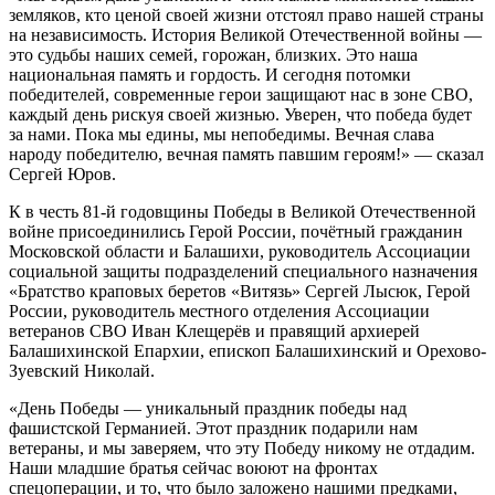
земляков, кто ценой своей жизни отстоял право нашей страны
на независимость. История Великой Отечественной войны —
это судьбы наших семей, горожан, близких. Это наша
национальная память и гордость. И сегодня потомки
победителей, современные герои защищают нас в зоне СВО,
каждый день рискуя своей жизнью. Уверен, что победа будет
за нами. Пока мы едины, мы непобедимы. Вечная слава
народу победителю, вечная память павшим героям!» — сказал
Сергей Юров.
К в честь 81-й годовщины Победы в Великой Отечественной
войне присоединились Герой России, почётный гражданин
Московской области и Балашихи, руководитель Ассоциации
социальной защиты подразделений специального назначения
«Братство краповых беретов «Витязь» Сергей Лысюк, Герой
России, руководитель местного отделения Ассоциации
ветеранов СВО Иван Клещерёв и правящий архиерей
Балашихинской Епархии, епископ Балашихинский и Орехово-
Зуевский Николай.
«День Победы — уникальный праздник победы над
фашистской Германией. Этот праздник подарили нам
ветераны, и мы заверяем, что эту Победу никому не отдадим.
Наши младшие братья сейчас воюют на фронтах
спецоперации, и то, что было заложено нашими предками,