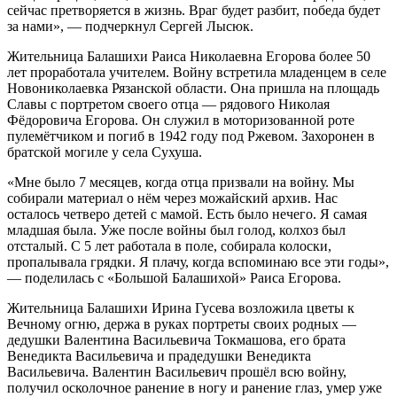
сейчас претворяется в жизнь. Враг будет разбит, победа будет
за нами», — подчеркнул Сергей Лысюк.
Жительница Балашихи Раиса Николаевна Егорова более 50
лет проработала учителем. Войну встретила младенцем в селе
Новониколаевка Рязанской области. Она пришла на площадь
Славы с портретом своего отца — рядового Николая
Фёдоровича Егорова. Он служил в моторизованной роте
пулемётчиком и погиб в 1942 году под Ржевом. Захоронен в
братской могиле у села Сухуша.
«Мне было 7 месяцев, когда отца призвали на войну. Мы
собирали материал о нём через можайский архив. Нас
осталось четверо детей с мамой. Есть было нечего. Я самая
младшая была. Уже после войны был голод, колхоз был
отсталый. С 5 лет работала в поле, собирала колоски,
пропалывала грядки. Я плачу, когда вспоминаю все эти годы»,
— поделилась с «Большой Балашихой» Раиса Егорова.
Жительница Балашихи Ирина Гусева возложила цветы к
Вечному огню, держа в руках портреты своих родных —
дедушки Валентина Васильевича Токмашова, его брата
Венедикта Васильевича и прадедушки Венедикта
Васильевича. Валентин Васильевич прошёл всю войну,
получил осколочное ранение в ногу и ранение глаз, умер уже