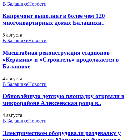
В Балашихе
Новости
Капремонт выполнят в более чем 120
многоквартирных домах Балашихи..
5 августа
В Балашихе
Новости
Масштабная реконструкция стадионов
«Керамик» и «Строитель» продолжается в
Балашихе
4 августа
В Балашихе
Новости
Обновлённую детскую площадку открыли в
микрорайоне Алексеевская роща в..
4 августа
В Балашихе
Новости
Электричеством оборудовали раздевалку у
спортплощадки на Московском бульваре в..