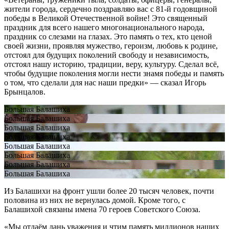
жители города, сердечно поздравляю вас с 81-й годовщиной
победы в Великой Отечественной войне! Это священный
праздник для всего нашего многонационального народа,
праздник со слезами на глазах. Это память о тех, кто ценой
своей жизни, проявляя мужество, героизм, любовь к родине,
отстоял для будущих поколений свободу и независимость,
отстоял нашу историю, традиции, веру, культуру. Сделал всё,
чтобы будущие поколения могли нести знамя победы и память
о том, что сделали для нас наши предки» — сказал Игорь
Брынцалов.
Большая Балашиха
Большая Балашиха
Большая Балашиха
Большая Балашиха
Большая Балашиха
Большая Балашиха
Большая Балашиха
Большая Балашиха
Из Балашихи на фронт ушли более 20 тысяч человек, почти
половина из них не вернулась домой. Кроме того, с
Балашихой связаны имена 70 героев Советского Союза.
«Мы отдаём дань уважения и чтим память миллионов наших