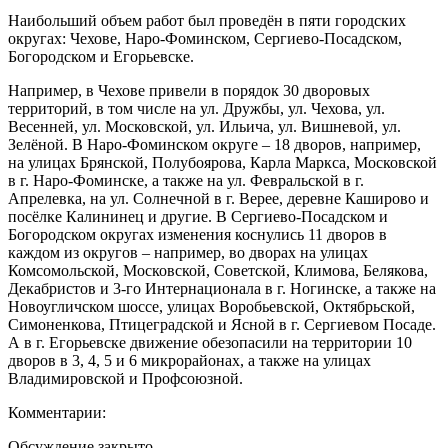
Наибольший объем работ был проведён в пяти городских
округах: Чехове, Наро-Фоминском, Сергиево-Посадском,
Богородском и Егорьевске.
Например, в Чехове привели в порядок 30 дворовых
территорий, в том числе на ул. Дружбы, ул. Чехова, ул.
Весенней, ул. Московской, ул. Ильича, ул. Вишневой, ул.
Зелёной. В Наро-Фоминском округе – 18 дворов, например,
на улицах Брянской, Полубоярова, Карла Маркса, Московской
в г. Наро-Фоминске, а также на ул. Февральской в г.
Апрелевка, на ул. Солнечной в г. Верее, деревне Каширово и
посёлке Калининец и другие. В Сергиево-Посадском и
Богородском округах изменения коснулись 11 дворов в
каждом из округов – например, во дворах на улицах
Комсомольской, Московской, Советской, Климова, Белякова,
Декабристов и 3-го Интернационала в г. Ногинске, а также на
Новоугличском шоссе, улицах Воробьевской, Октябрьской,
Симоненкова, Птицеградской и Ясной в г. Сергиевом Посаде.
А в г. Егорьевске движение обезопасили на территории 10
дворов в 3, 4, 5 и 6 микрорайонах, а также на улицах
Владимировской и Профсоюзной.
Комментарии:
Обсуждение закрыто.