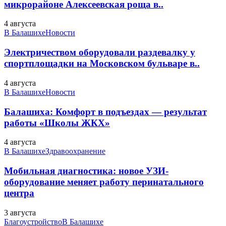
микрорайоне Алексеевская роща в..
4 августа
В Балашихе
Новости
Электричеством оборудовали раздевалку у
спортплощадки на Московском бульваре в..
4 августа
В Балашихе
Новости
Балашиха: Комфорт в подъездах — результат
работы «Школы ЖКХ»
4 августа
В Балашихе
Здравоохранение
Мобильная диагностика: новое УЗИ-
оборудование меняет работу перинатального
центра
3 августа
Благоустройство
В Балашихе