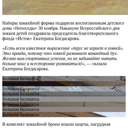
Наборы хоккейной формы подарили воспитанникам детского
дома «Непоседы» 30 ноября. Накануне Всероссийского дня
хоккея детей поздравила председатель благотворительного
фонда «Исток» Екатерина Богдасарова.
«Есть всем известное выражение «трус не играет в хоккей».
Это правда, потому что хоккей развивает командный дух.
Желаю вам спортивных успехов, но не забывайте читать
больше книг и всесторонне развиваться!»,
— сказала
Екатерина Богдасарова.
Большая Балашиха
Большая Балашиха
Большая Балашиха
Большая Балашиха
Большая Балашиха
Большая Балашиха
Большая Балашиха
Большая Балашиха
В комплект хоккейной брони вошли шорты, нагрудная