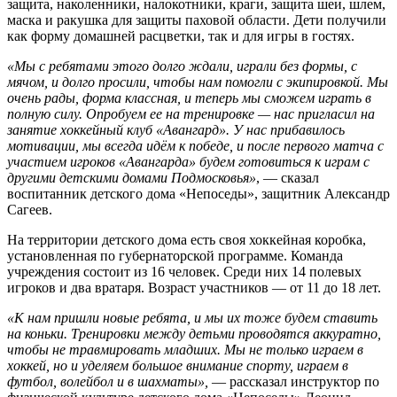
защита, наколенники, налокотники, краги, защита шеи, шлем,
маска и ракушка для защиты паховой области. Дети получили
как форму домашней расцветки, так и для игры в гостях.
«Мы с ребятами этого долго ждали, играли без формы, с
мячом, и долго просили, чтобы нам помогли с экипировкой. Мы
очень рады, форма классная, и теперь мы сможем играть в
полную силу. Опробуем ее на тренировке — нас пригласил на
занятие хоккейный клуб «Авангард». У нас прибавилось
мотивации, мы всегда идём к победе, и после первого матча с
участием игроков «Авангарда» будем готовиться к играм с
другими детскими домами Подмосковья»
, — сказал
воспитанник детского дома «Непоседы», защитник Александр
Сагеев.
На территории детского дома есть своя хоккейная коробка,
установленная по губернаторской программе. Команда
учреждения состоит из 16 человек. Среди них 14 полевых
игроков и два вратаря. Возраст участников — от 11 до 18 лет.
«К нам пришли новые ребята, и мы их тоже будем ставить
на коньки. Тренировки между детьми проводятся аккуратно,
чтобы не травмировать младших. Мы не только играем в
хоккей, но и уделяем большое внимание спорту, играем в
футбол, волейбол и в шахматы»,
— рассказал инструктор по