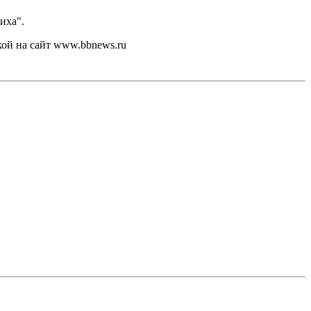
иха".
кой на сайт www.bbnews.ru