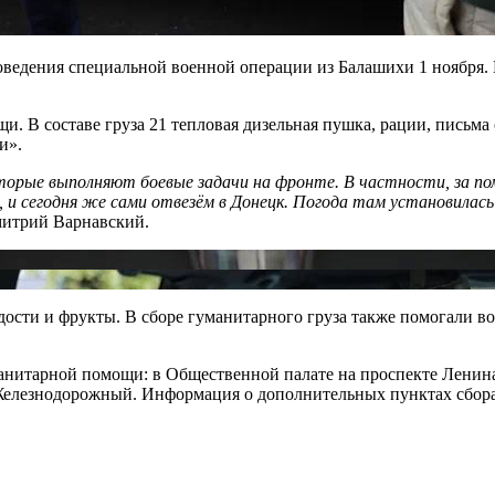
едения специальной военной операции из Балашихи 1 ноября. В 
и. В составе груза 21 тепловая дизельная пушка, рации, письма 
и».
оторые выполняют боевые задачи на фронте. В частности, за п
 и сегодня же сами отвезём в Донецк. Погода там установилась 
митрий Варнавский.
адости и фрукты. В сборе гуманитарного груза также помогали
манитарной помощи: в Общественной палате на проспекте Ленина
 Железнодорожный. Информация о дополнительных пунктах сбора