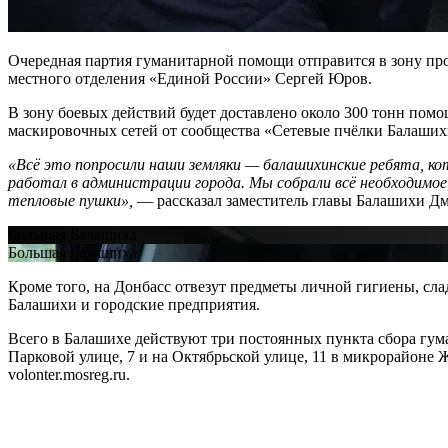
Очередная партия гуманитарной помощи отправится в зону пров
местного отделения «Единой России» Сергей Юров.
В зону боевых действий будет доставлено около 300 тонн помощ
маскировочных сетей от сообщества «Сетевые пчёлки Балаших
«Всё это попросили наши земляки — балашихинские ребята, к
работал в администрации города. Мы собрали всё необходимое,
тепловые пушки»,
— рассказал заместитель главы Балашихи Д
Большая Балашиха
Большая Балашиха
Кроме того, на Донбасс отвезут предметы личной гигиены, сл
Балашихи и городские предприятия.
Всего в Балашихе действуют три постоянных пункта сбора гу
Парковой улице, 7 и на Октябрьской улице, 11 в микрорайоне
volonter.mosreg.ru.