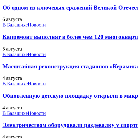
Об одном из ключевых сражений Великой Отечест
6 августа
В Балашихе
Новости
Капремонт выполнят в более чем 120 многоквар
5 августа
В Балашихе
Новости
Масштабная реконструкция стадионов «Керамик»
4 августа
В Балашихе
Новости
Обновлённую детскую площадку открыли в микро
4 августа
В Балашихе
Новости
Электричеством оборудовали раздевалку у спорт
4 августа