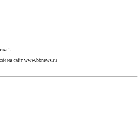
иха".
кой на сайт www.bbnews.ru