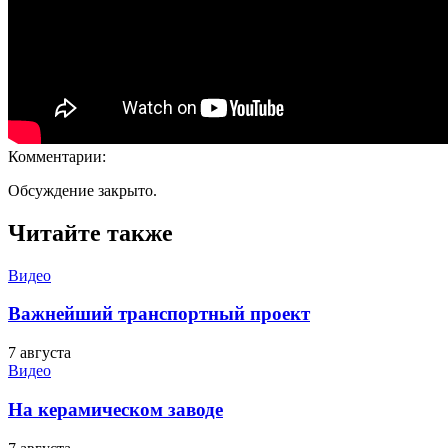
Комментарии:
Обсуждение закрыто.
Читайте также
Видео
Важнейший транспортный проект
7 августа
Видео
На керамическом заводе