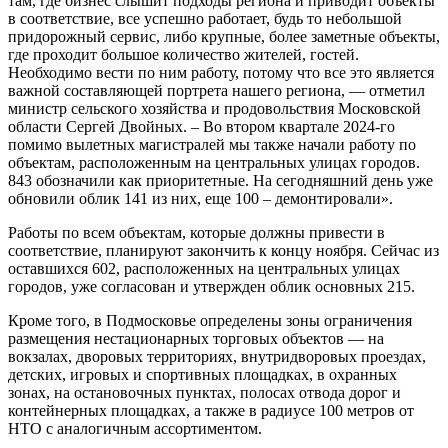
там, где бизнес слышит подходы региона и приводит объекты
в соответствие, все успешно работает, будь то небольшой
придорожный сервис, либо крупные, более заметные объекты,
где проходит большое количество жителей, гостей.
Необходимо вести по ним работу, потому что все это является
важной составляющей портрета нашего региона, — отметил
министр сельского хозяйства и продовольствия Московской
области Сергей Двойных. – Во втором квартале 2024-го
помимо вылетных магистралей мы также начали работу по
объектам, расположенным на центральных улицах городов.
843 обозначили как приоритетные. На сегодняшний день уже
обновили облик 141 из них, еще 100 – демонтировали».
Работы по всем объектам, которые должны привести в
соответствие, планируют закончить к концу ноября. Сейчас из
оставшихся 602, расположенных на центральных улицах
городов, уже согласован и утвержден облик основных 215.
Кроме того, в Подмосковье определены зоны ограничения
размещения нестационарных торговых объектов — на
вокзалах, дворовых территориях, внутридворовых проездах,
детских, игровых и спортивных площадках, в охранных
зонах, на остановочных пунктах, полосах отвода дорог и
контейнерных площадках, а также в радиусе 100 метров от
НТО с аналогичным ассортиментом.