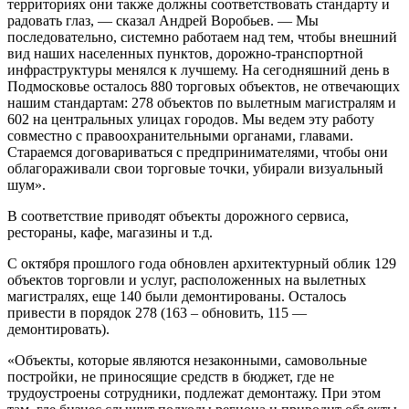
территориях они также должны соответствовать стандарту и
радовать глаз, — сказал Андрей Воробьев. — Мы
последовательно, системно работаем над тем, чтобы внешний
вид наших населенных пунктов, дорожно-транспортной
инфраструктуры менялся к лучшему. На сегодняшний день в
Подмосковье осталось 880 торговых объектов, не отвечающих
нашим стандартам: 278 объектов по вылетным магистралям и
602 на центральных улицах городов. Мы ведем эту работу
совместно с правоохранительными органами, главами.
Стараемся договариваться с предпринимателями, чтобы они
облагораживали свои торговые точки, убирали визуальный
шум».
В соответствие приводят объекты дорожного сервиса,
рестораны, кафе, магазины и т.д.
С октября прошлого года обновлен архитектурный облик 129
объектов торговли и услуг, расположенных на вылетных
магистралях, еще 140 были демонтированы. Осталось
привести в порядок 278 (163 – обновить, 115 —
демонтировать).
«Объекты, которые являются незаконными, самовольные
постройки, не приносящие средств в бюджет, где не
трудоустроены сотрудники, подлежат демонтажу. При этом