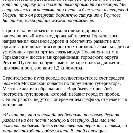
хотя по графику это должно было произойти в декабре. Мы
встречались с жителями, они очень ждут этот путепровод.
Уверен, что он разгрузит дорожную ситуацию в Реутове,
Балашихе, микрорайоне Железнодорожный».
Строительство объекта позволит ликвидировать
одноуровневый железнодорожный переезд Горьковского
направления железной дороги и обеспечить развитие для
организации движения скоростных поездов. Также наладится
устойчивая транспортная связь между Носовихинским и
Горьковским шоссе и микрорайонами городского округа
Реутов. Путепровод будет иметь четыре полосы движения,
протяженность составит 1,2 километра.
Строительство путепровода осуществляется за счет средств
бюджета Московской области по поручению губернатора.
Местные жители обращались к Воробьеву с просьбой
построить путепровод, который избавит город от пробок.
Сейчас работы ведутся с опережением графика, отмечается в
материале.
«Я считаю, что эстакада необходима, поскольку Реутов
разделен на две части: южную и северную. Для нас это
большая проблема. Здесь единственный переход – пешком, на
машине приходится объезжать. В этой ситуации