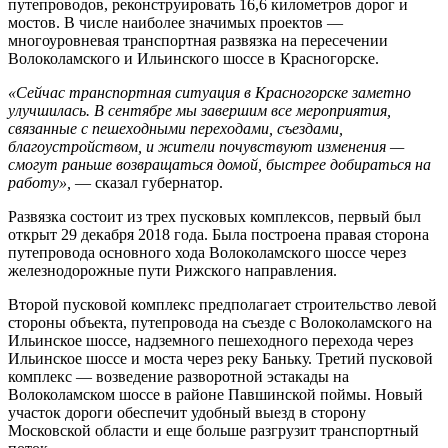
путепроводов, реконструировать 16,6 километров дорог и
мостов. В числе наиболее значимых проектов —
многоуровневая транспортная развязка на пересечении
Волоколамского и Ильинского шоссе в Красногорске.
«Сейчас транспортная ситуация в Красногорске заметно
улучшилась. В сентябре мы завершим все мероприятия,
связанные с пешеходными переходами, съездами,
благоустройством, и жители почувствуют изменения —
смогут раньше возвращаться домой, быстрее добираться на
работу»,
— сказал губернатор.
Развязка состоит из трех пусковых комплексов, первый был
открыт 29 декабря 2018 года. Была построена правая сторона
путепровода основного хода Волоколамского шоссе через
железнодорожные пути Рижского направления.
Второй пусковой комплекс предполагает строительство левой
стороны объекта, путепровода на съезде с Волоколамского на
Ильинское шоссе, надземного пешеходного перехода через
Ильинское шоссе и моста через реку Баньку. Третий пусковой
комплекс — возведение разворотной эстакады на
Волоколамском шоссе в районе Павшинской поймы. Новый
участок дороги обеспечит удобный выезд в сторону
Московской области и еще больше разгрузит транспортный