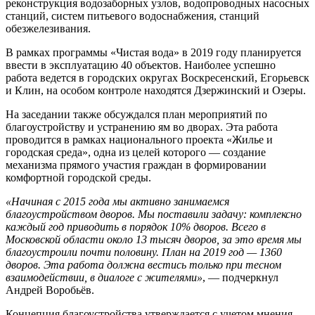
реконструкция водозаборных узлов, водопроводных насосных
станций, систем питьевого водоснабжения, станций
обезжелезивания.
В рамках программы «Чистая вода» в 2019 году планируется
ввести в эксплуатацию 40 объектов. Наиболее успешно
работа ведется в городских округах Воскресенский, Егорьевск
и Клин, на особом контроле находятся Дзержинский и Озеры.
На заседании также обсуждался план мероприятий по
благоустройству и устранению ям во дворах. Эта работа
проводится в рамках национального проекта «Жилье и
городская среда», одна из целей которого — создание
механизма прямого участия граждан в формировании
комфортной городской среды.
«Начиная с 2015 года мы активно занимаемся
благоустройством дворов. Мы поставили задачу: комплексно
каждый год приводить в порядок 10% дворов. Всего в
Московской области около 13 тысяч дворов, за это время мы
благоустроили почти половину. План на 2019 год — 1360
дворов. Эта работа должна вестись только при тесном
взаимодействии, в диалоге с жителями»
, — подчеркнул
Андрей Воробьёв.
Концепция благоустройства утверждается с учетом мнения