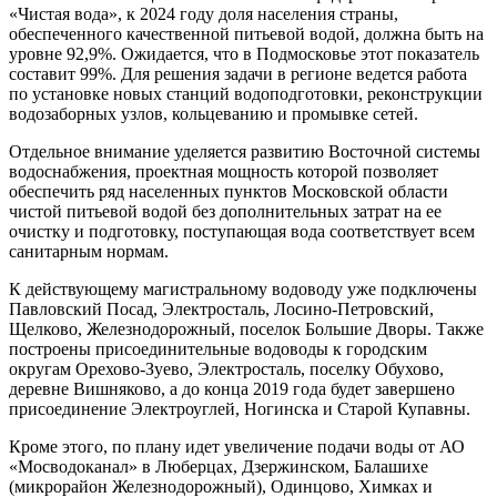
«Чистая вода», к 2024 году доля населения страны,
обеспеченного качественной питьевой водой, должна быть на
уровне 92,9%. Ожидается, что в Подмосковье этот показатель
составит 99%. Для решения задачи в регионе ведется работа
по установке новых станций водоподготовки, реконструкции
водозаборных узлов, кольцеванию и промывке сетей.
Отдельное внимание уделяется развитию Восточной системы
водоснабжения, проектная мощность которой позволяет
обеспечить ряд населенных пунктов Московской области
чистой питьевой водой без дополнительных затрат на ее
очистку и подготовку, поступающая вода соответствует всем
санитарным нормам.
К действующему магистральному водоводу уже подключены
Павловский Посад, Электросталь, Лосино-Петровский,
Щелково, Железнодорожный, поселок Большие Дворы. Также
построены присоединительные водоводы к городским
округам Орехово-Зуево, Электросталь, поселку Обухово,
деревне Вишняково, а до конца 2019 года будет завершено
присоединение Электроуглей, Ногинска и Старой Купавны.
Кроме этого, по плану идет увеличение подачи воды от АО
«Мосводоканал» в Люберцах, Дзержинском, Балашихе
(микрорайон Железнодорожный), Одинцово, Химках и