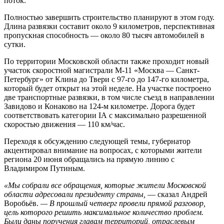
поток.
Полностью завершить строительство планируют в этом году.
Длина развязки составит около 9 километров, перспективная
пропускная способность — около 80 тысяч автомобилей в
сутки.
По территории Московской области также проходит новый
участок скоростной магистрали М-11 «Москва — Санкт-
Петербург» от Клина до Твери с 97-го до 147-го километра,
который будет открыт на этой неделе. На участке построено
две транспортные развязки, в том числе съезд в направлении
Завидово и Конаково на 124-м километре. Дорога будет
соответствовать категории IА с максимально разрешенной
скоростью движения — 110 км/час.
Переходя к обсуждению следующей темы, губернатор
акцентировал внимание на вопросах, с которыми жители
региона 20 июня обращались на прямую линию с
Владимиром Путиным.
«Мы собрали все обращения, которые жители Московской
области адресовали президенту страны,
— сказал Андрей
Воробьёв.
— В прошлый четверг провели прямой разговор,
цель которого решить максимальное количество проблем.
Были даны поручения главам территорий, отраслевым