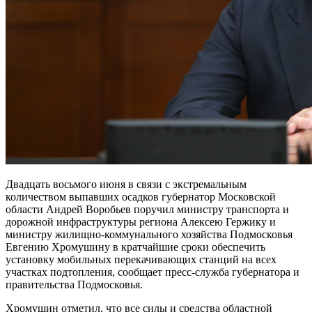
Двадцать восьмого июня в связи с экстремальным
количеством выпавших осадков губернатор Московской
области Андрей Воробьев поручил министру транспорта и
дорожной инфраструктуры региона Алексею Гержику и
министру жилищно-коммунального хозяйства Подмосковья
Евгению Хромушину в кратчайшие сроки обеспечить
установку мобильных перекачивающих станций на всех
участках подтопления, сообщает пресс-служба губернатора и
правительства Подмосковья.
Хромушин отметил, что все силы и средства областной