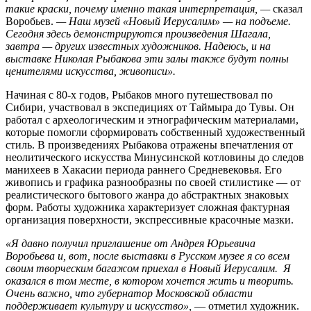
такие краски, почему именно такая интерпретация, —
сказал
Воробьев.
— Наш музей «Новый Иерусалим» — на подъеме.
Сегодня здесь демонстрируются произведения Шагала,
завтра — других известных художников. Надеюсь, и на
выставке Николая Рыбакова эти залы также будут полны
ценителями искусства, живописи».
Начиная с 80-х годов, Рыбаков много путешествовал по
Сибири, участвовал в экспедициях от Таймыра до Тувы. Он
работал с археологическим и этнографическим материалами,
которые помогли сформировать собственный художественный
стиль. В произведениях Рыбакова отражены впечатления от
неолитического искусства Минусинской котловины до следов
манихеев в Хакасии периода раннего Средневековья. Его
живопись и графика разнообразны по своей стилистике — от
реалистического бытового жанра до абстрактных знаковых
форм. Работы художника характеризует сложная фактурная
организация поверхности, экспрессивные красочные мазки.
«Я давно получил приглашение от Андрея Юрьевича
Воробьева и, вот, после выставки в Русском музее я со всем
своим творческим багажом приехал в Новый Иерусалим. Я
оказался в том месте, в котором хочется жить и творить.
Очень важно, что губернатор Московской области
поддерживает культуру и искусство»,
— отметил художник.