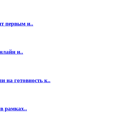
т первым и..
нлайн и..
 на готовность к..
в рамках..