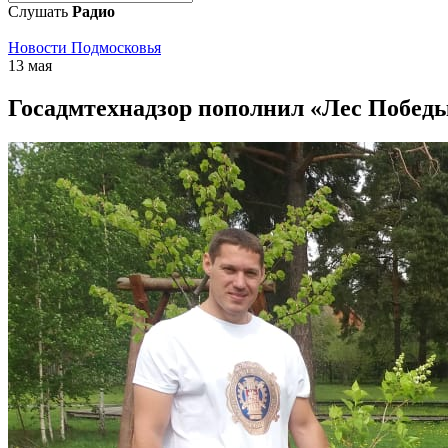
Слушать
Радио
Новости Подмосковья
13 мая
Госадмтехнадзор пополнил «Лес Победы