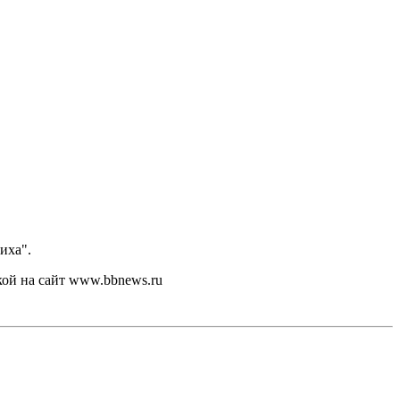
иха".
кой на сайт www.bbnews.ru