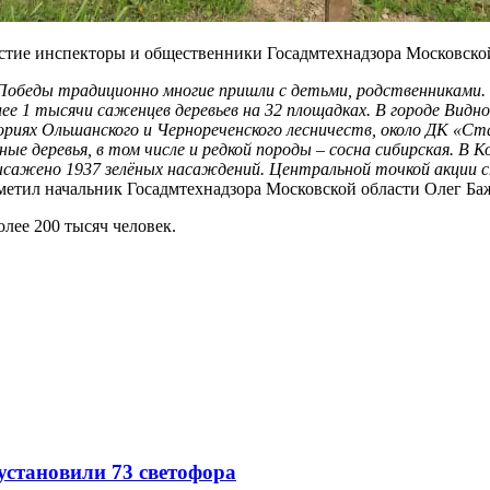
тие инспекторы и общественники Госадмтехнадзора Московской
Победы традиционно многие пришли с детьми, родственниками. 
лее 1 тысячи саженцев деревьев на 32 площадках. В городе Вид
ториях Ольшанского и Чернореченского лесничеств, около ДК «С
 деревья, в том числе и редкой породы – сосна сибирская. В Ко
о высажено 1937 зелёных насаждений. Центральной точкой акции
етил начальник Госадмтехнадзора Московской области Олег Ба
лее 200 тысяч человек.
 установили 73 светофора