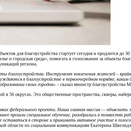
ектов для благоустройства стартует сегодня и продлится до 30 
 и городская среда», помогать в голосовании за объекты благо
уникаций региона.
ъекты благоустройства. Инструмент вовлечения жителей – край
нуждаются в благоустройстве в первоочередном порядке, каким
бразовании своих городов» –
сказал министр благоустройства 
ий в 56 округах. Это общественные пространства, скверы, набе
мках федерального проекта. Наша главная миссия — объяснить ж
анее прошли специальное обучение, разобрались в тонкостях ра
 оставаться в стороне и принимать активное участие в голосо
кой области по социальным коммуникациям Екатерина Швелидз