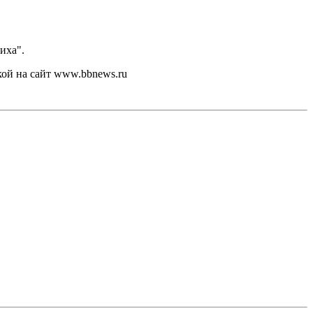
иха".
кой на сайт www.bbnews.ru