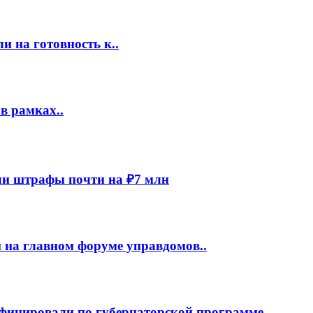
 на готовность к..
в рамках..
и штрафы почти на ₽7 млн
 на главном форуме управдомов..
фицировали по губернаторской программе..