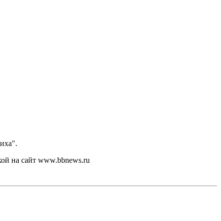
иха".
кой на сайт www.bbnews.ru