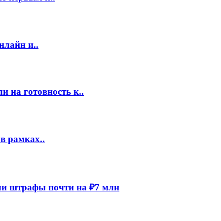
нлайн и..
 на готовность к..
в рамках..
и штрафы почти на ₽7 млн