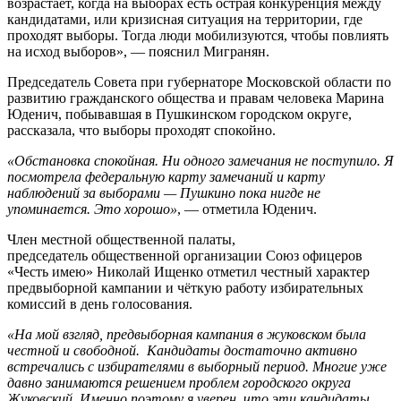
возрастает, когда на выборах есть острая конкуренция между
кандидатами, или кризисная ситуация на территории, где
проходят выборы. Тогда люди мобилизуются, чтобы повлиять
на исход выборов», — пояснил Мигранян.
Председатель Совета при губернаторе Московской области по
развитию гражданского общества и правам человека Марина
Юденич, побывавшая в Пушкинском городском округе,
рассказала, что выборы проходят спокойно.
«Обстановка спокойная. Ни одного замечания не поступило. Я
посмотрела федеральную карту замечаний и карту
наблюдений за выборами — Пушкино пока нигде не
упоминается. Это хорошо»
, — отметила Юденич.
Член местной общественной палаты,
председатель общественной организации Союз офицеров
«Честь имею» Николай Ищенко отметил честный характер
предвыборной кампании и чёткую работу избирательных
комиссий в день голосования.
«На мой взгляд, предвыборная кампания в жуковском была
честной и свободной. Кандидаты достаточно активно
встречались с избирателями в выборный период. Многие уже
давно занимаются решением проблем городского округа
Жуковский. Именно поэтому я уверен, что эти кандидаты