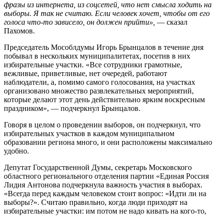
фразы из интернета, из соцсетей, что нет смысла ходить на
выборы. Я так не считаю. Если человек хочет, чтобы от его
голоса что-то зависело, он должен прийти»,
— сказал
Пахомов.
Председатель Мособлдумы Игорь Брынцалов в течение дня
побывал в нескольких муниципалитетах, посетив в них
избирательные участки. «Все сотрудники грамотные,
вежливые, приветливые, нет очередей, работают
наблюдатели, а, помимо самого голосования, на участках
организовано множество развлекательных мероприятий,
которые делают этот день действительно ярким воскресным
праздником», — подчеркнул Брынцалов.
Говоря в целом о проведении выборов, он подчеркнул, что
избирательных участков в каждом муниципальном
образовании региона много, и они расположены максимально
удобно.
Депутат Государственной Думы, секретарь Московского
областного регионального отделения партии «Единая Россия
Лидия Антонова подчеркнула важность участия в выборах.
«Всегда перед каждым человеком стоит вопрос: «Идти ли на
выборы?». Считаю правильно, когда люди приходят на
избирательные участки: им потом не надо кивать на кого-то,