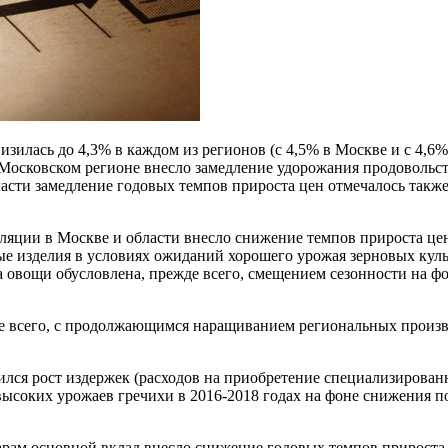
изилась до 4,3% в каждом из регионов (с 4,5% в Москве и с 4,6
Московском регионе внесло замедление удорожания продовольст
сти замедление годовых темпов прироста цен отмечалось также
ляции в Москве и области внесло снижение темпов прироста це
ные изделия в условиях ожиданий хорошего урожая зерновых ку
а овощи обусловлена, прежде всего, смещением сезонности на ф
жде всего, с продолжающимся наращиванием региональных прои
ился рост издержек (расходов на приобретение специализирован
ысоких урожаев гречихи в 2016-2018 годах на фоне снижения п
рам основной вклад внесло снижение годовых темпов прироста 