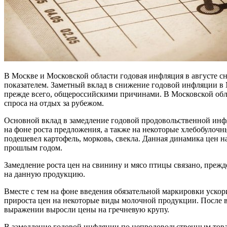
В Москве и Московской области годовая инфляция в августе сн
показателем. Заметный вклад в снижение годовой инфляции в 
прежде всего, общероссийскими причинами. В Московской обла
спроса на отдых за рубежом.
Основной вклад в замедление годовой продовольственной инф
на фоне роста предложения, а также на некоторые хлебобулоч
подешевел картофель, морковь, свекла. Данная динамика цен н
прошлым годом.
Замедление роста цен на свинину и мясо птицы связано, пре
на данную продукцию.
Вместе с тем на фоне введения обязательной маркировки ускор
прироста цен на некоторые виды молочной продукции. После в
выражении выросли цены на гречневую крупу.
В замедление годовой инфляции по непродовольственным това