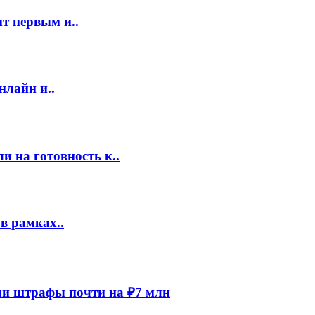
т первым и..
нлайн и..
 на готовность к..
в рамках..
и штрафы почти на ₽7 млн