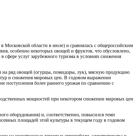
% в Московской области в июле) и сравнялась с общероссийским
вия, особенно некоторых овощей и фруктов, что обусловлено,
 в сфере услуг зарубежного туризма в условиях снижения
н на ряд овощей (огурцы, помидоры, лук), мясную продукцию
льтур и снижения мировых цен. В годовом выражении
оне поступления более раннего урожая по сравнению с
зводственных мощностей при некотором снижении мировых цен
ного оборудования) и, соответственно, повысился темп
осевных площадей этой культуры в текущем году в годовом
цен на иностранные легковые автомобили, электротовары и