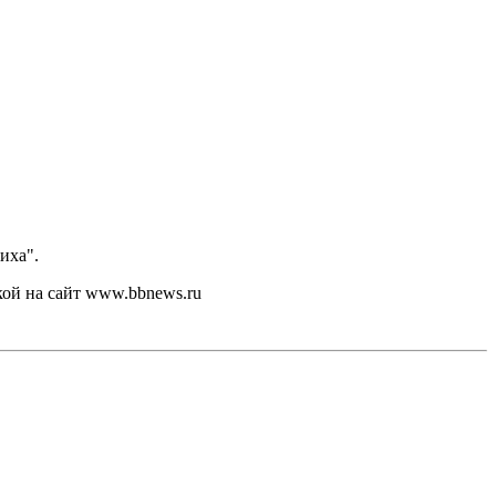
иха".
кой на сайт www.bbnews.ru