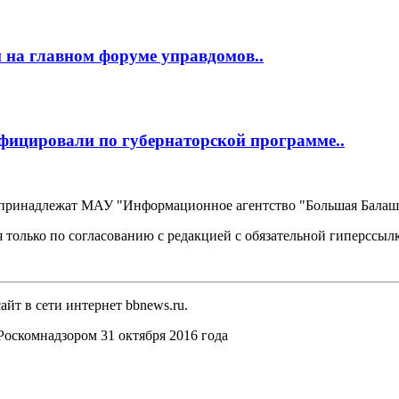
 на главном форуме управдомов..
фицировали по губернаторской программе..
, принадлежат МАУ "Информационное агентство "Большая Балаш
 только по согласованию с редакцией с обязательной гиперссыл
йт в сети интернет bbnews.ru.
оскомнадзором 31 октября 2016 года