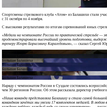
Спортсмены стрелкового клуба «Атом» из Балашихи стали учас
с 31 октября по 4 ноября.
С высокими результатами по итогам соревнований юных стрелк
«Медали на чемпионате России по практической стрельбе — это
продемонстрировали высочайший уровень подготовки, выдержк
тренеру Игорю Борисовичу Карагедовым»
, — сказал Сергей Ю
Большая Балашиха
Большая Балашиха
Большая Балашиха
Большая Балашиха
Большая Балашиха
Большая Балашиха
Большая Балашиха
Наряду с чемпионатом России в Суздале состоялись всероссийс
чем 30 регионов России. Об этом рассказала директор учебног
«Наша команда представляла Балашиху и стала самой большой ср
командном зачётах мы увезли 17 комплектов медалей. В любом 
каждому ребёнку, каждый ведь со своим характером»
, — расск