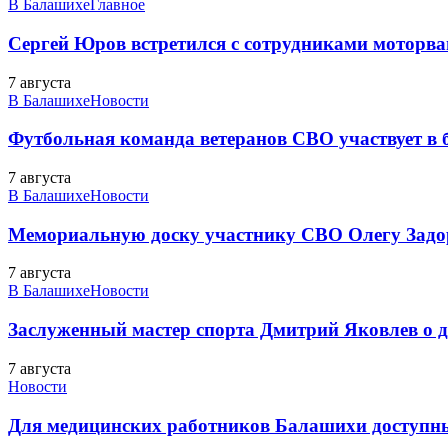
В Балашихе
Главное
Сергей Юров встретился с сотрудниками моторва
7 августа
В Балашихе
Новости
Футбольная команда ветеранов СВО участвует в
7 августа
В Балашихе
Новости
Мемориальную доску участнику СВО Олегу Зад
7 августа
В Балашихе
Новости
Заслуженный мастер спорта Дмитрий Яковлев о до
7 августа
Новости
Для медицинских работников Балашихи доступн