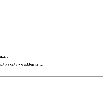
иха".
кой на сайт www.bbnews.ru