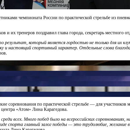
тниками чемпионата России по практической стрельбе из пневма
ов и их тренеров поздравил глава города, секретарь местного 
 результат, который является гордостью не только для их клуб
у и настоящий спортивный характер. Отдельные слова благодар
ров.
кие соревнования по практической стрельбе — для участников м
о центра «Атом» Лина Карагедова.
еди всех. Много побед было на всероссийских соревнованиях, на
виде спорта главный залог победы — это трудолюбие, желание в
азала Лина Карагедова.