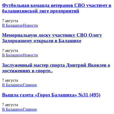
Футбольная команда ветеранов СВО участвует в
балашихинской лиге предприятий
7 августа
В Балашихе
Новости
Мемориальную доску участнику СВО Олегу
Задорожному открыли в Балашихе
7 августа
В Балашихе
Новости
Заслуженный мастер спорта Дмитрий Яковлев о
достижениях в спорте..
7 августа
В Балашихе
Главное
Вышла газета «Город Балашиха» №31 (495)
7 августа
В Балашихе
Главное