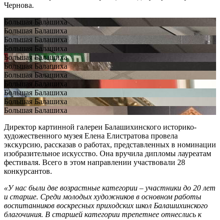
Чернова.
Большая Балашиха
Большая Балашиха
Большая Балашиха
Большая Балашиха
Большая Балашиха
Большая Балашиха
Большая Балашиха
Большая Балашиха
Большая Балашиха
Большая Балашиха
Большая Балашиха
Директор картинной галереи Балашихинского историко-
художественного музея Елена Елистратова провела
экскурсию, рассказав о работах, представленных в номинации
изобразительное искусство. Она вручила дипломы лауреатам
фестиваля. Всего в этом направлении участвовали 28
конкурсантов.
«У нас были две возрастные категории – участники до 20 лет
и старше. Среди молодых художников в основном работы
воспитанников воскресных приходских школ Балашихинского
благочиния. В старшей категории трепетнее отнеслись к