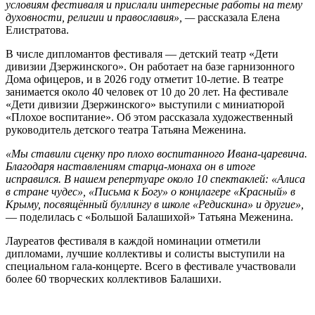
условиям фестиваля и прислали интересные работы на тему
духовности, религии и православия», —
рассказала Елена
Елистратова.
В числе дипломантов фестиваля — детский театр «Дети
дивизии Дзержинского». Он работает на базе гарнизонного
Дома офицеров, и в 2026 году отметит 10-летие. В театре
занимается около 40 человек от 10 до 20 лет. На фестивале
«Дети дивизии Дзержинского» выступили с миниатюрой
«Плохое воспитание». Об этом рассказала художественный
руководитель детского театра Татьяна Меженина.
«Мы ставили сценку про плохо воспитанного Ивана-царевича.
Благодаря наставлениям старца-монаха он в итоге
исправился. В нашем репертуаре около 10 спектаклей: «Алиса
в стране чудес», «Письма к Богу» о концлагере «Красный» в
Крыму, посвящённый буллингу в школе «Редискина» и другие»,
— поделилась с «Большой Балашихой» Татьяна Меженина.
Лауреатов фестиваля в каждой номинации отметили
дипломами, лучшие коллективы и солисты выступили на
специальном гала-концерте. Всего в фестивале участвовали
более 60 творческих коллективов Балашихи.