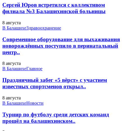
Сергей Юров встретился с коллективом
филиала №3 Балашихинской больницы
8 августа
В Балашихе
Здравоохранение
Современное оборудование для выхаживания
новорождённых поступило в перинатальный
центр..
8 августа
В Балашихе
Главное
Праздничный забег «5 вёрст» с участием
известных спортсменов открыл..
8 августа
В Балашихе
Новости
Турнир по футболу среди детских команд
прошёл на балашихинском..