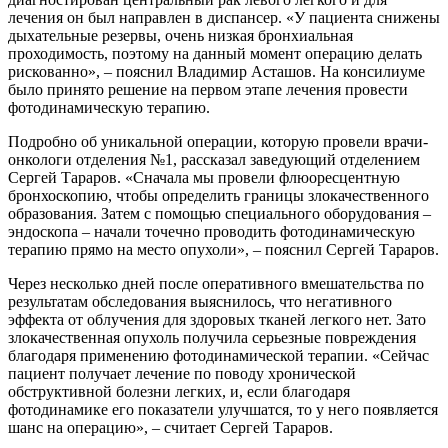
лечения он был направлен в диспансер. «У пациента снижены
дыхательные резервы, очень низкая бронхиальная
проходимость, поэтому на данный момент операцию делать
рискованно», – пояснил Владимир Асташов. На консилиуме
было принято решение на первом этапе лечения провести
фотодинамическую терапию.
Подробно об уникальной операции, которую провели врачи-
онкологи отделения №1, рассказал заведующий отделением
Сергей Тараров. «Сначала мы провели флюоресцентную
бронхоскопию, чтобы определить границы злокачественного
образования. Затем с помощью специального оборудования –
эндоскопа – начали точечно проводить фотодинамическую
терапию прямо на место опухоли», – пояснил Сергей Тараров.
Через несколько дней после оперативного вмешательства по
результатам обследования выяснилось, что негативного
эффекта от облучения для здоровых тканей легкого нет. Зато
злокачественная опухоль получила серьезные повреждения
благодаря применению фотодинамической терапии. «Сейчас
пациент получает лечение по поводу хронической
обструктивной болезни легких, и, если благодаря
фотодинамике его показатели улучшатся, то у него появляется
шанс на операцию», – считает Сергей Тараров.