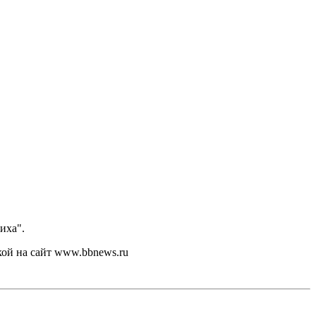
иха".
кой на сайт www.bbnews.ru