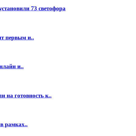
 установили 73 светофора
т первым и..
нлайн и..
 на готовность к..
в рамках..