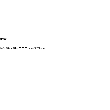
иха".
кой на сайт www.bbnews.ru