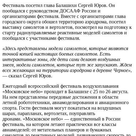
Фестиваль посетил глава Балашихи Сергей Юров. Он
пообщался с руководством ДОСААФ России и
организаторами фестиваля. Вместе с организаторами глава
городского округа обошел территорию аэродрома, посетил
выставку самолетов и вертолетов, посмотрел на подготовку к
старту радиоуправляемые реактивные моделей самолетов и
пообщался с участниками фестиваля.
«Здесь представлены модели самолетов, которые являются
точной копией настоящих боевых самолетов. Есть
интерактивные зоны, где дети сами делают воздушных
змеев, модели самолетов, которые тут же запускают. Ждем
всех желающих на территории аэродрома в деревне Черное»
,
— сказал Сергей Юров.
Ежегодный всероссийский фестиваль воздухоплавания
«Московское небо» проходит в Балашихе с 25 по 26 августа.
На нем представлены передовые достижения в области
летной робототехники, авиамоделирования и авиационного
спорта. Гости фестиваля могут покататься на воздушных
шарах, парапланах, вертолетах, поуправлять
дронами. «Московское небо» — единственный в России
фестиваль, на котором летают практически все классы
авиамоделей: от метательных планеров и бумажных
самолетов до реактивных моделей, развивающих скорость до