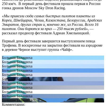
250 км/ч. В первый день фестиваля прошла первая в России
гонка дронов Moscow Sky Dron Racing.
«Мы привезли сюда самых быстрых пилотов планеты из
Кореи, Швейцарии, Чехии, Казахстана, Белоруссии, Арабских
Эмиратов, других стран и, конечно же, из России. Всего 16
пилотов. Они борются за приз — 250 тысяч рублей»
, —
рассказал продюсер фестиваля Адриан Хмельницкий.
Первый день фестиваля завершится выступлением певца
Трофима. В воскресенье на закрытии фестиваля на аэродроме
в деревне Черное выступит группа «Чайф».
Большая Балашиха
Большая Балашиха
Большая Балашиха
Большая Балашиха
Большая Балашиха
Большая Балашиха
Большая Балашиха
Большая Балашиха
Большая Балашиха
Большая Балашиха
Большая Балашиха
Комментарии: