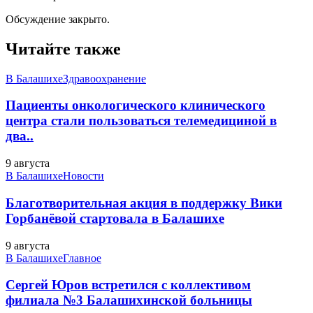
Обсуждение закрыто.
Читайте также
В Балашихе
Здравоохранение
Пациенты онкологического клинического
центра стали пользоваться телемедициной в
два..
9 августа
В Балашихе
Новости
Благотворительная акция в поддержку Вики
Горбанёвой стартовала в Балашихе
9 августа
В Балашихе
Главное
Сергей Юров встретился с коллективом
филиала №3 Балашихинской больницы