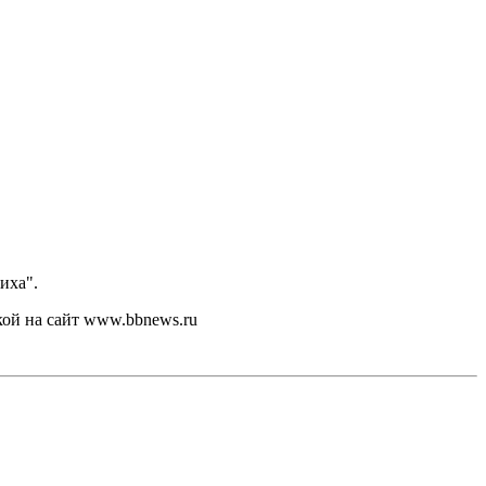
иха".
кой на сайт www.bbnews.ru