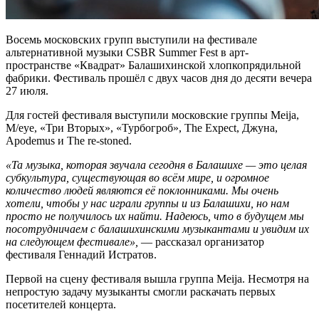
Восемь московских групп выступили на фестивале
альтернативной музыки CSBR Summer Fest в арт-
пространстве «Квадрат» Балашихинской хлопкопрядильной
фабрики. Фестиваль прошёл с двух часов дня до десяти вечера
27 июля.
Для гостей фестиваля выступили московские группы Meija,
M/eye, «Три Вторых», «Турбогроб», The Expect, Джуна,
Apodemus и The re-stoned.
«Та музыка, которая звучала сегодня в Балашихе — это целая
субкультура, существующая во всём мире, и огромное
количество людей являются её поклонниками. Мы очень
хотели, чтобы у нас играли группы и из Балашихи, но нам
просто не получилось их найти. Надеюсь, что в будущем мы
посотрудничаем с балашихинскими музыкантами и увидим их
на следующем фестивале»,
— рассказал организатор
фестиваля Геннадий Истратов.
Первой на сцену фестиваля вышла группа Meija. Несмотря на
непростую задачу музыканты смогли раскачать первых
посетителей концерта.