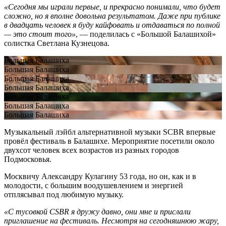
«Сегодня мы играли первые, и прекрасно понимали, что будет
сложно, но я вполне довольна результатом. Даже при публике
в двадцать человек я буду кайфовать и отдаваться по полной
— это стоит того»
, — поделилась с «Большой Балашихой»
солистка Светлана Кузнецова.
Большая Балашиха
Большая Балашиха
Большая Балашиха
Большая Балашиха
Большая Балашиха
Большая Балашиха
Большая Балашиха
Музыкальный лэйбл альтернативной музыки SCBR впервые
провёл фестиваль в Балашихе. Мероприятие посетили около
двухсот человек всех возрастов из разных городов
Подмосковья.
Москвичу Александру Кулагину 53 года, но он, как и в
молодости, с большим воодушевлением и энергией
отплясывал под любимую музыку.
«С тусовкой CSBR я дружу давно, они мне и прислали
приглашение на фестиваль. Несмотря на сегодняшнюю жару,