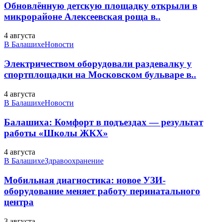
Обновлённую детскую площадку открыли в
микрорайоне Алексеевская роща в..
4 августа
В Балашихе
Новости
Электричеством оборудовали раздевалку у
спортплощадки на Московском бульваре в..
4 августа
В Балашихе
Новости
Балашиха: Комфорт в подъездах — результат
работы «Школы ЖКХ»
4 августа
В Балашихе
Здравоохранение
Мобильная диагностика: новое УЗИ-
оборудование меняет работу перинатального
центра
3 августа