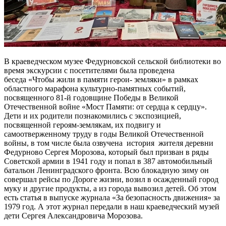
В краеведческом музее Федурновской сельской библиотеки во
время экскурсии с посетителями была проведена
беседа «Чтобы жили в памяти герои- земляки» в рамках
областного марафона культурно-памятных событий,
посвященного 81-й годовщине Победы в Великой
Отечественной войне «Мост Памяти: от сердца к сердцу».
Дети и их родители познакомились с экспозицией,
посвященной героям-землякам, их подвигу и
самоотверженному труду в годы Великой Отечественной
войны, в том числе была озвучена история жителя деревни
Федурново Сергея Морозова, который был призван в ряды
Советской армии в 1941 году и попал в 387 автомобильный
батальон Ленинградского фронта. Всю блокадную зиму он
совершал рейсы по Дороге жизни, возил в осажденный город
муку и другие продукты, а из города вывозил детей. Об этом
есть статья в выпуске журнала «За безопасность движения» за
1979 год. А этот журнал передали в наш краеведческий музей
дети Сергея Александровича Морозова.