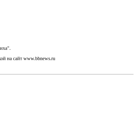
иха".
кой на сайт www.bbnews.ru