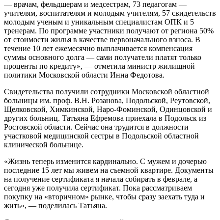
— врачам, фельдшерам и медсестрам, 73 педагогам —
учителям, воспитателям и молодым учителям, 57 свидетельств
молодым ученым и уникальным специалистам ОПК и 5
тренерам. По программе участники получают от региона 50%
от стоимости жилья в качестве первоначального взноса. В
течение 10 лет ежемесячно выплачивается компенсация
суммы основного долга — сами получатели платят только
проценты по кредиту», — отметила министр жилищной
политики Московской области Инна Федотова.
Свидетельства получили сотрудники Московской областной
больницы им. проф. В.Н. Розанова, Подольской, Реутовской,
Щелковской, Химкинской, Наро-Фоминской, Одинцовской и
других больниц. Татьяна Ефремова приехала в Подольск из
Ростовской области. Сейчас она трудится в должности
участковой медицинской сестры в Подольской областной
клинической больнице.
«Жизнь теперь изменится кардинально. С мужем и дочерью
последние 15 лет мы живем на съемной квартире. Документы
на получение сертификата я начала собирать в феврале, а
сегодня уже получила сертификат. Пока рассматриваем
покупку на «вторичном» рынке, чтобы сразу заехать туда и
жить», — поделилась Татьяна.